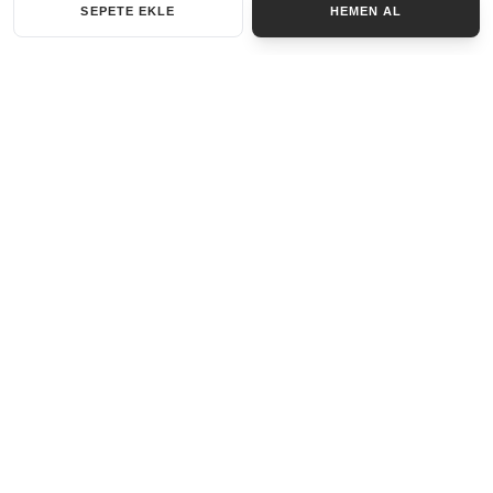
SEPETE EKLE
HEMEN AL
KATEGORILER
AKSESUAR SET
ANAHTARLIK
BILEKLIK
GENEL
KOLYE