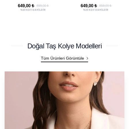
Korunma Doğal Taş
Korunma Doğal Taş
649,00 ₺
649,00 ₺
859,00 ₺
799,00 ₺
Bilekliği - Ayarlamalı
Bilekliği
%20 KDV DAHİLDİR
%20 KDV DAHİLDİR
Unisex Lüks
Ayarlanamalı Unisex
Lüks
Doğal Taş Kolye Modelleri
Tüm Ürünleri Görüntüle