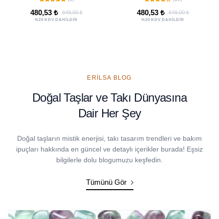
Küpe Seti
480,53 ₺
480,53 ₺
649,00 ₺
699,00 ₺
%20 KDV DAHİLDİR
%20 KDV DAHİLDİR
ERILSA BLOG
Doğal Taşlar ve Takı Dünyasına
Dair Her Şey
Doğal taşların mistik enerjisi, takı tasarım trendleri ve bakım
ipuçları hakkında en güncel ve detaylı içerikler burada! Eşsiz
bilgilerle dolu blogumuzu keşfedin.
Tümünü Gör