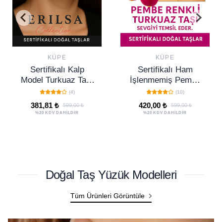
KÜPE
KÜPE
Sertifikalı Ham
Sertifikalı Kalp
İşlenmemiş Pembe
Model Çöl Jasper
Turkuaz Taşı Küpe –
Taşı Küpe – Güç,
(10)
(0)
Sevgi, Huzur ve
Denge ve Koruma
420,00 ₺
420,00 ₺
599,00 ₺
599,00 ₺
Pozitif Enerji Taşı
Taşı
%20 KDV DAHİLDİR
%20 KDV DAHİLDİR
Doğal Taş Yüzük Modelleri
Tüm Ürünleri Görüntüle