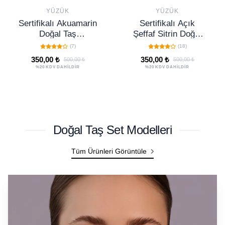
YÜZÜK
YÜZÜK
Sertifikalı Açık
Sertifikalı Beyaz
Şeffaf Sitrin Doğal
Amazonit Doğal Taş
Taş Ayarlanabilir
Ayarlanabilir Yüzük
(18)
(0)
Yüzük – Bolluk ve
– Huzur ve Denge
350,00 ₺
300,00 ₺
500,00 ₺
500,00 ₺
Bereket Taşı El
Taşı
%20 KDV DAHİLDİR
%20 KDV DAHİLDİR
Yapımı
Doğal Taş Set Modelleri
Tüm Ürünleri Görüntüle