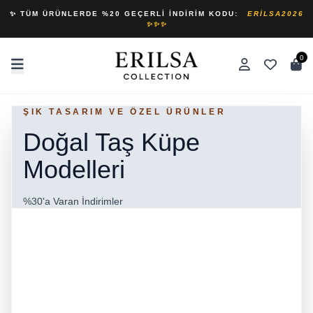
✨ TÜM ÜRÜNLERDE %20 GEÇERLI İNDIRIM KODU:
ERILSA2026
✨✨✨
0
ŞIK TASARIM VE ÖZEL ÜRÜNLER
SERTIFIKALI ÜRÜNLERIMIZDE %30'A
VARAN INDIRIM!
Doğal Taş Küpe
Doğal Taş Kolye
Modelleri
Modelleri
%30'a Varan İndirimler
Şifalı doğal taşların enerjisini hisset!