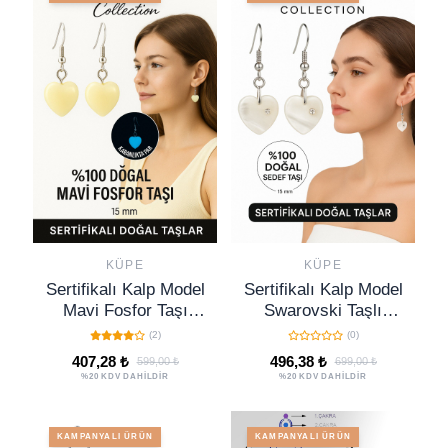
KÜPE
KÜPE
Sertifikalı Kalp Model
Sertifikalı Kalp Model
Mavi Fosfor Taşı
Swarovski Taşlı
Küpe – Parlayan
Sedef Küpe – Zarafet
(2)
(0)
Enerji ve Ruhsal
ve Duygusal Uyum
407,28 ₺
496,38 ₺
599,00 ₺
699,00 ₺
Canlılık Taşı
Taşı
%20 KDV DAHİLDİR
%20 KDV DAHİLDİR
KAMPANYALI ÜRÜN
KAMPANYALI ÜRÜN