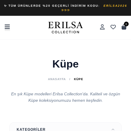
✨ TÜM ÜRÜNLERDE %20 GEÇERLI İNDIRIM KODU:
ERILSA2026
✨✨✨
0
Küpe
ANASAYFA
/
KÜPE
En şık Küpe modelleri Erilsa Collection'da. Kaliteli ve özgün
Küpe koleksiyonumuzu hemen keşfedin.
KATEGORILER