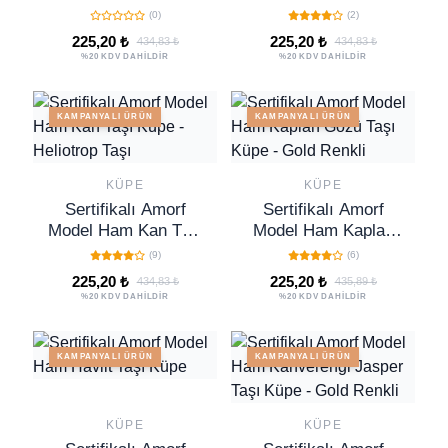
Kahverengi Obsidyen
Kahverengi Yıldız
(0)
(2)
Taşı Küpe
Taşı Küpe
225,20 ₺
225,20 ₺
434,83 ₺
434,83 ₺
%20 KDV DAHİLDİR
%20 KDV DAHİLDİR
KAMPANYALI ÜRÜN
KAMPANYALI ÜRÜN
KÜPE
KÜPE
Sertifikalı Amorf
Sertifikalı Amorf
Model Ham Kan Taşı
Model Ham Kaplan
Küpe - Heliotrop Taşı
Gözü Taşı Küpe -
(9)
(6)
Gold Renkli
225,20 ₺
225,20 ₺
434,83 ₺
435,89 ₺
%20 KDV DAHİLDİR
%20 KDV DAHİLDİR
KAMPANYALI ÜRÜN
KAMPANYALI ÜRÜN
KÜPE
KÜPE