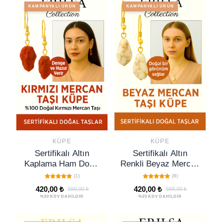
KAMPANYALI ÜRÜN
KAMPANYALI ÜRÜN
KÜPE
KÜPE
Sertifikalı Altın
Sertifikalı Altın
Kaplama Ham Doğal
Renkli Beyaz Mercan
Kırmızı Mercan Taşı
Taşı Küpe – Saflık,
(1)
(8)
Küpe – Tutku, Enerji
Huzur ve Zarif Enerji
420,00 ₺
420,00 ₺
599,00 ₺
599,00 ₺
ve Dişil Gücü
Taşı
%20 KDV DAHİLDİR
%20 KDV DAHİLDİR
Yükseltir