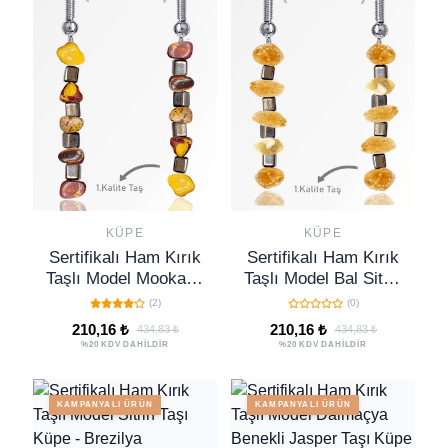
KÜPE
KÜPE
Sertifikalı Ham Kırık
Sertifikalı Ham Kırık
Taşlı Model Mookaite
Taşlı Model Bal Sitrin
Jasper Taşı Küpe
Taşı Küpe
(2)
(0)
210,16 ₺
210,16 ₺
434,83 ₺
434,83 ₺
%20 KDV DAHİLDİR
%20 KDV DAHİLDİR
KAMPANYALI ÜRÜN
KAMPANYALI ÜRÜN