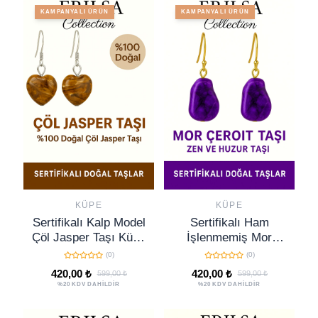
KAMPANYALI ÜRÜN
KAMPANYALI ÜRÜN
KÜPE
KÜPE
Sertifikalı Kalp Model
Sertifikalı Ham
Çöl Jasper Taşı Küpe
İşlenmemiş Mor
– Güç, Denge ve
Çeroit Taşı Küpe –
(0)
(0)
Koruma Taşı
Ruhsal Dönüşüm,
420,00 ₺
420,00 ₺
599,00 ₺
599,00 ₺
Şifa ve Enerji Taşı
%20 KDV DAHİLDİR
%20 KDV DAHİLDİR