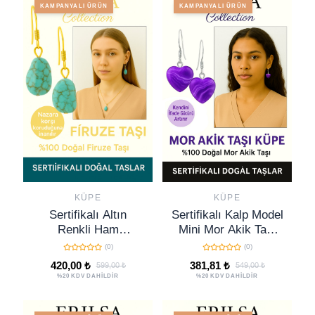
KAMPANYALI ÜRÜN
KAMPANYALI ÜRÜN
KÜPE
KÜPE
Sertifikalı Altın
Sertifikalı Kalp Model
Renkli Ham
Mini Mor Akik Taşı
İşlenmemiş Firuze
Doğal Taş Küpe –
(0)
(0)
Taşı Küpe – Koruma,
Koruma, Denge ve
420,00 ₺
381,81 ₺
599,00 ₺
549,00 ₺
Şans ve Ruhsal
Ruhsal Şifa Taşı
%20 KDV DAHİLDİR
%20 KDV DAHİLDİR
Denge Taşı