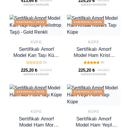
413,64 ₺
225,20 ₺
571,03 ₺
434,83 ₺
%20 KDV DAHİLDİR
%20 KDV DAHİLDİR
KAMPANYALI ÜRÜN
KAMPANYALI ÜRÜN
KÜPE
KÜPE
Sertifikalı Amorf
Sertifikalı Amorf
Model Kan Taşı Küpe
Model Ham Kristal
(Heliotrop Taşı) -
Kuvars Taşı Küpe
(0)
(8)
Gold Renkli
225,20 ₺
225,20 ₺
434,83 ₺
434,83 ₺
%20 KDV DAHİLDİR
%20 KDV DAHİLDİR
KAMPANYALI ÜRÜN
KAMPANYALI ÜRÜN
KÜPE
KÜPE
Sertifikalı Amorf
Sertifikalı Amorf
Model Ham Mor
Model Ham Yeşil