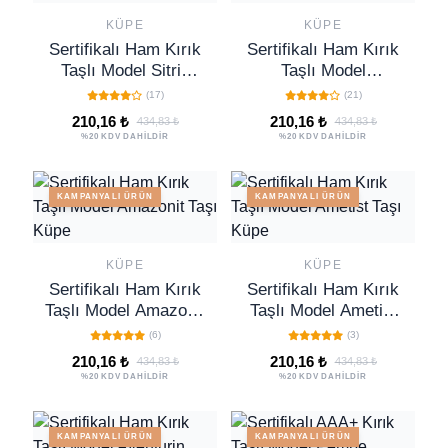
KÜPE
KÜPE
Sertifikalı Ham Kırık
Sertifikalı Ham Kırık
Taşlı Model Sitrin
Taşlı Model
Taşı Küpe - Brezilya
Dalmaçya Benekli
(17)
(21)
Jasper Taşı Küpe
210,16 ₺
210,16 ₺
434,83 ₺
434,83 ₺
%20 KDV DAHİLDİR
%20 KDV DAHİLDİR
KAMPANYALI ÜRÜN
KAMPANYALI ÜRÜN
KÜPE
KÜPE
Sertifikalı Ham Kırık
Sertifikalı Ham Kırık
Taşlı Model Amazonit
Taşlı Model Ametist
Taşı Küpe
Taşı Küpe
(6)
(3)
210,16 ₺
210,16 ₺
434,83 ₺
434,83 ₺
%20 KDV DAHİLDİR
%20 KDV DAHİLDİR
KAMPANYALI ÜRÜN
KAMPANYALI ÜRÜN