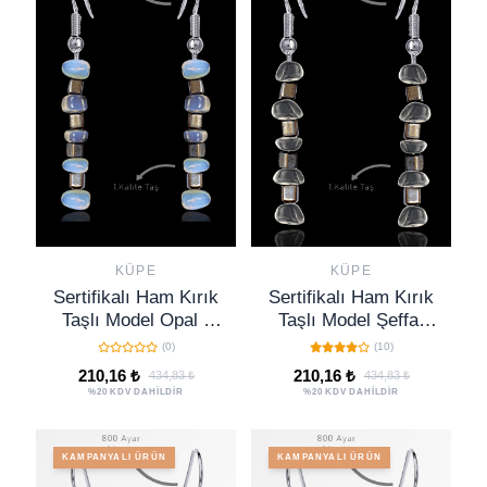
KÜPE
KÜPE
Sertifikalı Ham Kırık
Sertifikalı Ham Kırık
Taşlı Model Opal -
Taşlı Model Şeffaf
Opalit Taşı Küpe
Kristal Kuvars Taşı
(0)
(10)
Küpe
210,16 ₺
210,16 ₺
434,83 ₺
434,83 ₺
%20 KDV DAHİLDİR
%20 KDV DAHİLDİR
KAMPANYALI ÜRÜN
KAMPANYALI ÜRÜN