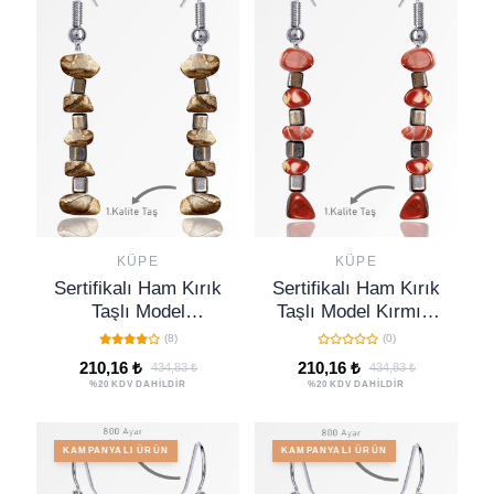
KÜPE
KÜPE
Sertifikalı Ham Kırık
Sertifikalı Ham Kırık
Taşlı Model
Taşlı Model Kırmızı
Kahverengi Harita
Jasper Taşı Küpe
(8)
(0)
Jasper Taşı Küpe
210,16 ₺
210,16 ₺
434,83 ₺
434,83 ₺
%20 KDV DAHİLDİR
%20 KDV DAHİLDİR
KAMPANYALI ÜRÜN
KAMPANYALI ÜRÜN