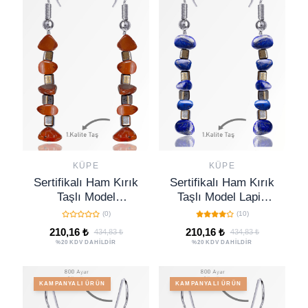
KÜPE
KÜPE
Sertifikalı Ham Kırık
Sertifikalı Ham Kırık
Taşlı Model
Taşlı Model Lapis
Karnelyan Akik Taşı
Lazuli Taşı Küpe
(0)
(10)
Küpe
210,16 ₺
210,16 ₺
434,83 ₺
434,83 ₺
%20 KDV DAHİLDİR
%20 KDV DAHİLDİR
KAMPANYALI ÜRÜN
KAMPANYALI ÜRÜN