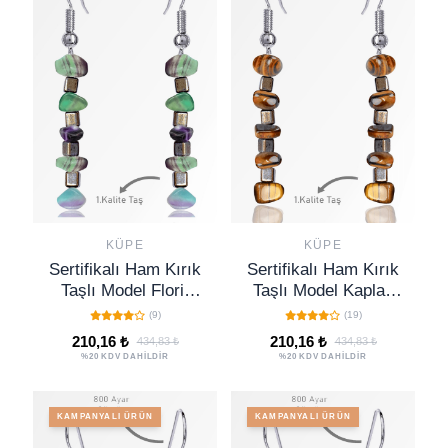
KÜPE
KÜPE
Sertifikalı Ham Kırık
Sertifikalı Ham Kırık
Taşlı Model Florit
Taşlı Model Kaplan
Taşı Küpe
Gözü Taşı Küpe
(9)
(19)
210,16 ₺
210,16 ₺
434,83 ₺
434,83 ₺
%20 KDV DAHİLDİR
%20 KDV DAHİLDİR
KAMPANYALI ÜRÜN
KAMPANYALI ÜRÜN