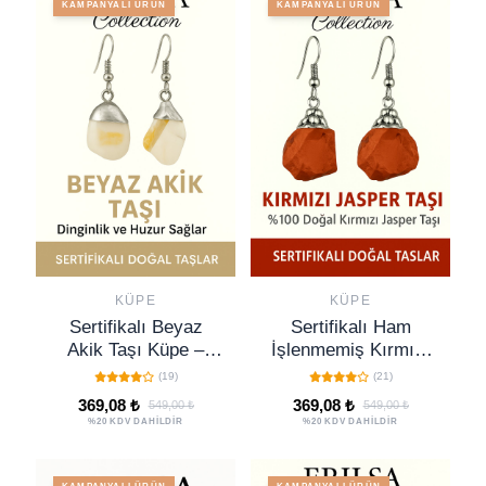
KAMPANYALI ÜRÜN
KAMPANYALI ÜRÜN
KÜPE
KÜPE
Sertifikalı Beyaz
Sertifikalı Ham
Akik Taşı Küpe –
İşlenmemiş Kırmızı
Saflık, Huzur ve
Jasper Taşı Küpe –
(19)
(21)
Ruhsal Denge Taşı
Güç, Topraklanma ve
369,08 ₺
369,08 ₺
549,00 ₺
549,00 ₺
Ruhsal Dayanıklılık
%20 KDV DAHİLDİR
%20 KDV DAHİLDİR