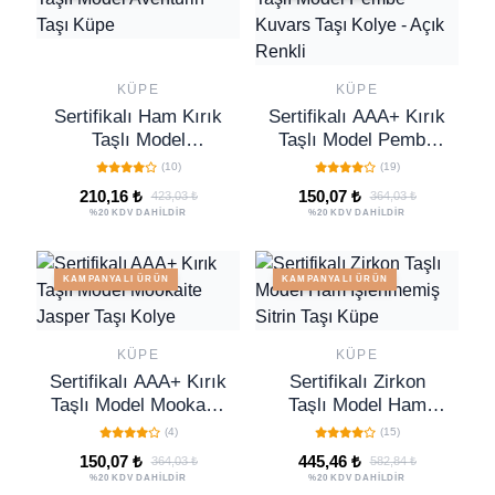
KÜPE
KÜPE
Sertifikalı Ham Kırık
Sertifikalı AAA+ Kırık
Taşlı Model
Taşlı Model Pembe
Aventurin Taşı Küpe
Kuvars Taşı Kolye -
(10)
(19)
Açık Renkli
210,16 ₺
150,07 ₺
423,03 ₺
364,03 ₺
%20 KDV DAHİLDİR
%20 KDV DAHİLDİR
KAMPANYALI ÜRÜN
KAMPANYALI ÜRÜN
KÜPE
KÜPE
Sertifikalı AAA+ Kırık
Sertifikalı Zirkon
Taşlı Model Mookaite
Taşlı Model Ham
Jasper Taşı Kolye
İşlenmemiş Sitrin
(4)
(15)
Taşı Küpe
150,07 ₺
445,46 ₺
364,03 ₺
582,84 ₺
%20 KDV DAHİLDİR
%20 KDV DAHİLDİR