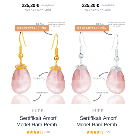
Gold Renkli
225,20 ₺
225,20 ₺
434,83 ₺
434,83 ₺
%20 KDV DAHİLDİR
%20 KDV DAHİLDİR
KAMPANYALI ÜRÜN
KAMPANYALI ÜRÜN
KÜPE
KÜPE
Sertifikalı Amorf
Sertifikalı Amorf
Model Ham Pembe
Model Ham Pembe
Kuvars Taşı Küpe -
Kuvars Taşı Küpe
(18)
(22)