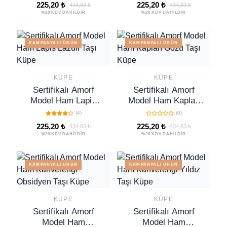
- Gold Renkli
Gold Renkli
225,20 ₺
225,20 ₺
434,83 ₺
434,83 ₺
%20 KDV DAHİLDİR
%20 KDV DAHİLDİR
KAMPANYALI ÜRÜN
KAMPANYALI ÜRÜN
KÜPE
KÜPE
Sertifikalı Amorf
Sertifikalı Amorf
Model Ham Lapis
Model Ham Kaplan
Lazuli Taşı Küpe
Gözü Taşı Küpe
(4)
(0)
225,20 ₺
225,20 ₺
434,83 ₺
434,83 ₺
%20 KDV DAHİLDİR
%20 KDV DAHİLDİR
KAMPANYALI ÜRÜN
KAMPANYALI ÜRÜN
KÜPE
KÜPE
Sertifikalı Amorf
Sertifikalı Amorf
Model Ham
Model Ham