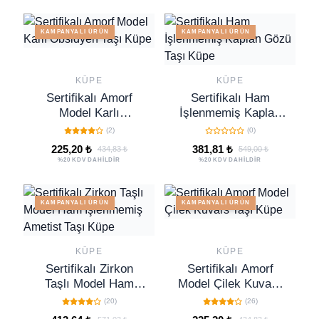
KAMPANYALI ÜRÜN
KAMPANYALI ÜRÜN
KÜPE
KÜPE
Sertifikalı Amorf
Sertifikalı Ham
Model Karlı
İşlenmemiş Kaplan
Obsidyen Taşı Küpe
Gözü Taşı Küpe
(2)
(0)
225,20 ₺
381,81 ₺
434,83 ₺
549,00 ₺
%20 KDV DAHİLDİR
%20 KDV DAHİLDİR
KAMPANYALI ÜRÜN
KAMPANYALI ÜRÜN
KÜPE
KÜPE
Sertifikalı Zirkon
Sertifikalı Amorf
Taşlı Model Ham
Model Çilek Kuvars
İşlenmemiş Ametist
Taşı Küpe
(20)
(26)
Taşı Küpe