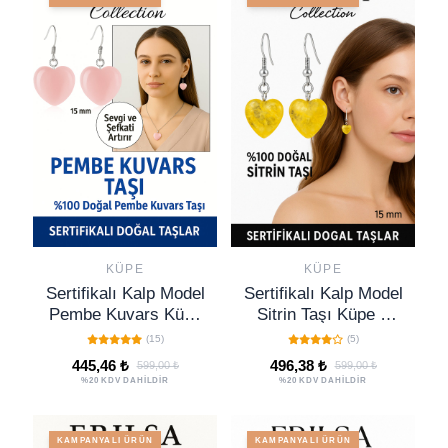
KÜPE
KÜPE
Sertifikalı Kalp Model
Sertifikalı Kalp Model
Pembe Kuvars Küpe
Sitrin Taşı Küpe –
– Sevgi, Şefkat ve
Neşe, Bolluk ve
(15)
(5)
Duygusal Uyum Taşı
Pozitif Enerji Taşı
445,46 ₺
496,38 ₺
599,00 ₺
599,00 ₺
%20 KDV DAHİLDİR
%20 KDV DAHİLDİR
KAMPANYALI ÜRÜN
KAMPANYALI ÜRÜN