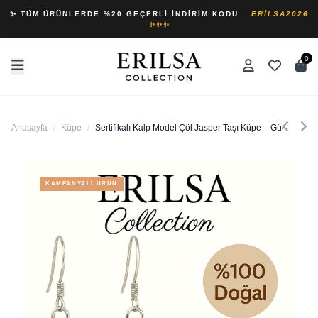
✨ TÜM ÜRÜNLERDE %20 GEÇERLI İNDIRIM KODU:
ERILSA2026
✨✨✨
0
Anasayfa
/
Küpe
/
Sertifikalı Kalp Model Çöl Jasper Taşı Küpe – Güç, Deng
KAMPANYALI ÜRÜN