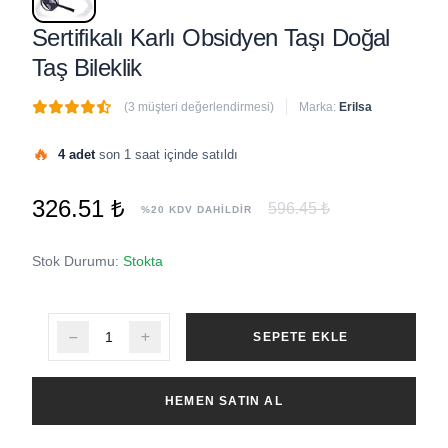
Sertifikalı Karlı Obsidyen Taşı Doğal
Taş Bileklik
(3 müşteri değerlendirmesi)
Marka:
Erilsa
🔥
4 adet
son 1 saat içinde satıldı
326.51 ₺
596.45 ₺
%20 KDV DAHİLDİR
Stok Durumu:
Stokta
SEPETE EKLE
HEMEN SATIN AL