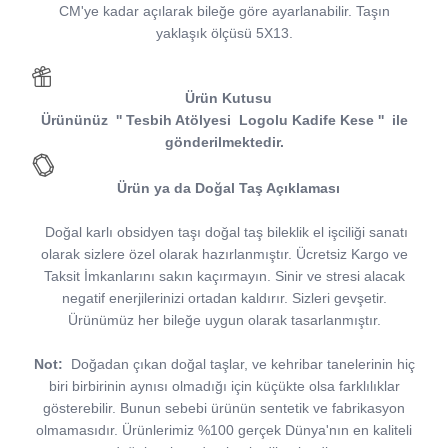
CM'ye kadar açılarak bileğe göre ayarlanabilir. Taşın
yaklaşık ölçüsü 5X13.
Ürün Kutusu
Ürününüz
''
Tesbih Atölyesi
Logolu Kadife Kese
''
ile
gönderilmektedir.
Ürün ya da Doğal Taş Açıklaması
Doğal karlı obsidyen taşı doğal taş bileklik el işciliği sanatı
olarak sizlere özel olarak hazırlanmıştır. Ücretsiz Kargo ve
Taksit İmkanlarını sakın kaçırmayın. Sinir ve stresi alacak
negatif enerjilerinizi ortadan kaldırır. Sizleri gevşetir.
Ürünümüz her bileğe uygun olarak tasarlanmıştır.
Not:
Doğadan çıkan doğal taşlar, ve kehribar tanelerinin hiç
biri birbirinin aynısı olmadığı için küçükte olsa farklılıklar
gösterebilir. Bunun sebebi ürünün sentetik ve fabrikasyon
olmamasıdır. Ürünlerimiz %100 gerçek Dünya'nın en kaliteli