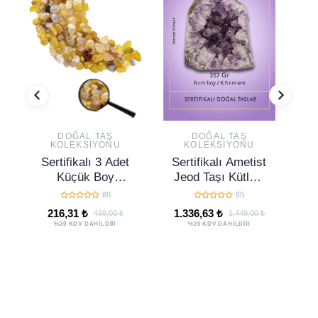
DOĞAL TAŞ
DOĞAL TAŞ
KOLEKSIYONU
KOLEKSIYONU
Sertifikalı 3 Adet
Sertifikalı Ametist
Se
Küçük Boy
Jeod Taşı Kütlesi
T
Tamburlanmış
357 Gr – Ham
G
(0)
(0)
Doğal Yeşil Akik
Doğal Kristal
K
216,31 ₺
1.336,63 ₺
1.
499,00 ₺
1.449,00 ₺
Taşı Kütle Parça
Dekoratif Taş
T
%20 KDV DAHİLDİR
%20 KDV DAHİLDİR
Parçası