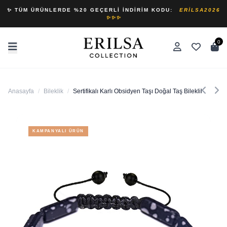
✨ TÜM ÜRÜNLERDE %20 GEÇERLI İNDIRIM KODU:
ERILSA2026
✨✨✨
0
Anasayfa
/
Bileklik
/
Sertifikalı Karlı Obsidyen Taşı Doğal Taş Bileklik
KAMPANYALI ÜRÜN