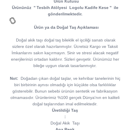
Ürün Kutusu
Ürününüz
''
Tesbih Atölyesi
Logolu Kadife Kese
''
ile
gönderilmektedir.
Ürün ya da Doğal Taş Açıklaması
Doğal akik taşı doğal taş bileklik el işciliği sanatı olarak
sizlere özel olarak hazırlanmıştır. Ücretsiz Kargo ve Taksit
İmkanlarını sakın kaçırmayın. Sinir ve stresi alacak negatif
enerjilerinizi ortadan kaldırır. Sizleri gevşetir. Ürünümüz her
bileğe uygun olarak tasarlanmıştır.
Not:
Doğadan çıkan doğal taşlar, ve kehribar tanelerinin hiç
biri birbirinin aynısı olmadığı için küçükte olsa farklılıklar
gösterebilir. Bunun sebebi ürünün sentetik ve fabrikasyon
olmamasıdır. Ürünlerimiz %100 gerçek Dünya'nın en kaliteli
doğal taşlarından imal edilmektedir.
Üretildiği Taş
:
Doğal Akik
Taşı
Ana Renk