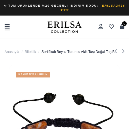
✨ TÜM ÜRÜNLERDE %20 GEÇERLI İNDIRIM KODU:
ERILSA2026
✨✨✨
0
Anasayfa
/
Bileklik
/
Sertifikalı Beyaz Turuncu Akik Taşı Doğal Taş Bileklik
KAMPANYALI ÜRÜN