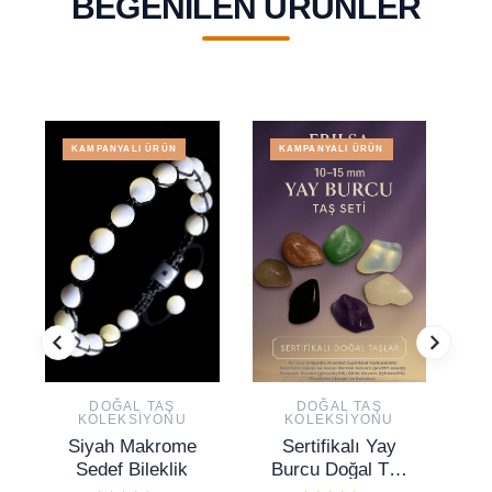
BEĞENILEN ÜRÜNLER
KAMPANYALI ÜRÜN
KAMPANYALI ÜRÜN
DOĞAL TAŞ
DOĞAL TAŞ
KOLEKSIYONU
KOLEKSIYONU
Siyah Makrome
Sertifikalı Yay
Se
Sedef Bileklik
Burcu Doğal Taş
Ja