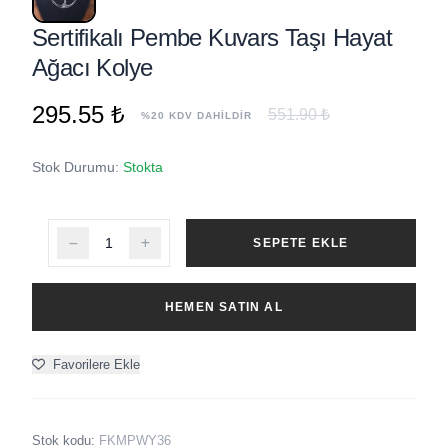
Sertifikalı Pembe Kuvars Taşı Hayat
Ağacı Kolye
295.55 ₺
551.90 ₺
%20 KDV DAHİLDİR
Stok Durumu:
Stokta
SEPETE EKLE
HEMEN SATIN AL
Favorilere Ekle
Stok kodu:
FKMPWY36