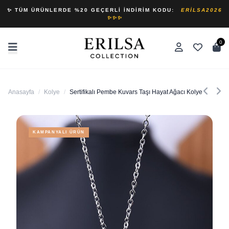
✨ TÜM ÜRÜNLERDE %20 GEÇERLI İNDIRIM KODU:
ERILSA2026
✨✨✨
0
Anasayfa
/
Kolye
/
Sertifikalı Pembe Kuvars Taşı Hayat Ağacı Kolye
KAMPANYALI ÜRÜN