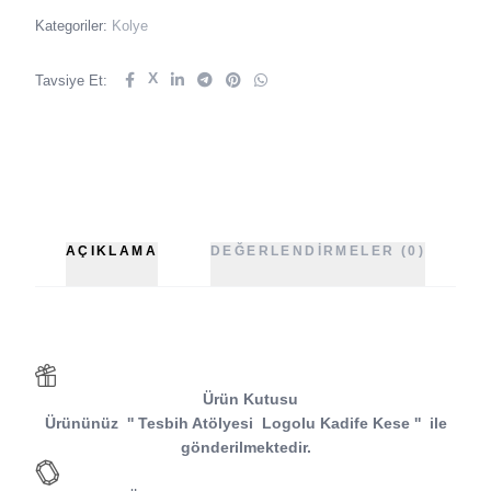
Kategoriler:
Kolye
X
Tavsiye Et:
AÇIKLAMA
DEĞERLENDIRMELER (0)
Ürün Kutusu
Ürününüz
''
Tesbih Atölyesi
Logolu Kadife Kese
''
ile
gönderilmektedir.