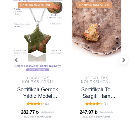
KAMPANYALI ÜRÜN
KAMPANYALI ÜRÜN
DOĞAL TAŞ
DOĞAL TAŞ
KOLEKSIYONU
KOLEKSIYONU
Sertifikalı Gerçek
Sertifikalı Tel
Yıldız Model
Sargılı Ham
Unakit Taşı Kolye
İşlenmemiş
D
(1)
(7)
- Gümüş Aparatlı
Unakit Taşı Kolye
K
282,77 ₺
247,97 ₺
475,33 ₺
570,83 ₺
%20 KDV DAHİLDİR
%20 KDV DAHİLDİR