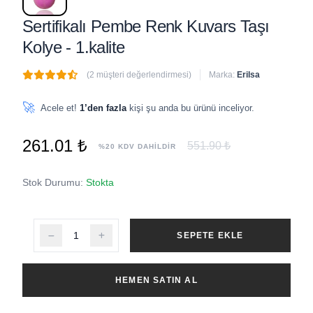
Sertifikalı Pembe Renk Kuvars Taşı
Kolye - 1.kalite
(2 müşteri değerlendirmesi)
Marka:
Erilsa
🔥
5 adet
son 1 saat içinde satıldı
🚀
Acele et!
1’den fazla
kişi şu anda bu ürünü inceliyor.
261.01 ₺
551.90 ₺
%20 KDV DAHİLDİR
Stok Durumu:
Stokta
SEPETE EKLE
HEMEN SATIN AL