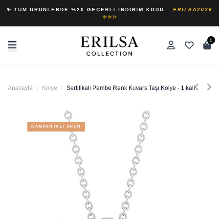
✨ TÜM ÜRÜNLERDE %20 GEÇERLI İNDIRIM KODU:
ERILSA2026
✨✨✨
0
Anasayfa
/
Kolye
/
Sertifikalı Pembe Renk Kuvars Taşı Kolye - 1.kalite
KAMPANYALI ÜRÜN