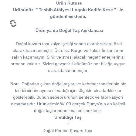
Ürün Kutusu
Ürününüz
''
Tesbih Atölyesi
Logolu Kadife Kese
''
ile
gönderilmektedir.
Ürün ya da Doğal Taş Açıklaması
Doğal kuvars taşı kolye işciliği sanatı olarak sizlere özel
olarak hazırlanmıştır. Ücretsiz Kargo ve Taksit İmkanlarını
sakın kaçırmayın. Sinir ve stresi alacak negatif enerjilerinizi
ortadan kaldırır. Sizleri gevşetir. Ürünümüz her bileğe uygun
olarak tasarlanmıştır.
Not:
Doğadan çıkan doğal taşlar, ve kehribar tanelerinin hiç
biri birbirinin aynısı olmadığı için küçükte olsa farklılıklar
gösterebilir. Bunun sebebi ürünün sentetik ve fabrikasyon
olmamasıdır. Ürünlerimiz %100 gerçek Dünya'nın en kaliteli
doğal taşlarından imal edilmektedir.
Üretildiği Taş
:
Doğal Pembe Kuvars Taşı