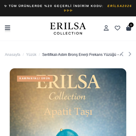
✨ TÜM ÜRÜNLERDE %20 GEÇERLI İNDIRIM KODU:
ERILSA2026
✨✨✨
0
Anasayfa
/
Yüzük
/
Sertifikalı Astım Bronş Enerji Frekans Yüzüğü – Apatit Ta
KAMPANYALI ÜRÜN