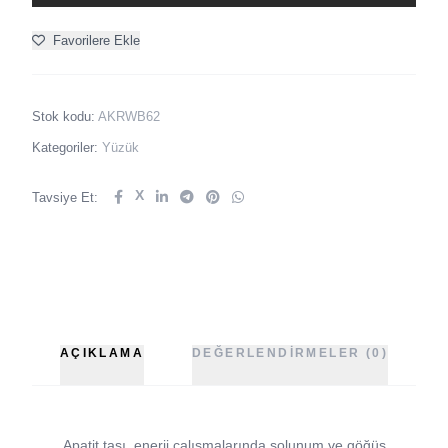
Favorilere Ekle
Stok kodu:
AKRWB62
Kategoriler:
Yüzük
X
Tavsiye Et:
AÇIKLAMA
DEĞERLENDIRMELER (0)
Apatit taşı, enerji çalışmalarında solunum ve göğüs