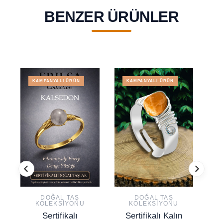
BENZER ÜRÜNLER
KAMPANYALI ÜRÜN
KAMPANYALI ÜRÜN
DOĞAL TAŞ
DOĞAL TAŞ
KOLEKSIYONU
KOLEKSIYONU
Sertifikalı
Sertifikalı Kalın
S