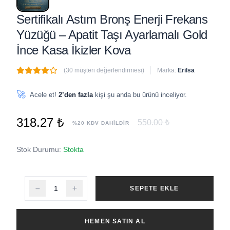
Sertifikalı Astım Bronş Enerji Frekans
Yüzüğü – Apatit Taşı Ayarlamalı Gold
İnce Kasa İkizler Kova
(30 müşteri değerlendirmesi)
Marka:
Erilsa
🔥
2 adet
son 1 saat içinde satıldı
🚀
Acele et!
2’den fazla
kişi şu anda bu ürünü inceliyor.
318.27 ₺
550.00 ₺
%20 KDV DAHİLDİR
Stok Durumu:
Stokta
SEPETE EKLE
HEMEN SATIN AL