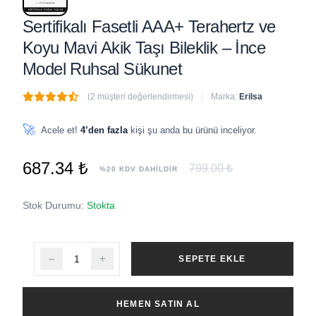
Sertifikalı Fasetli AAA+ Terahertz ve
Koyu Mavi Akik Taşı Bileklik – İnce
Model Ruhsal Sükunet
(2 müşteri değerlendirmesi)
Marka:
Erilsa
🔥
5 adet
son 1 saat içinde satıldı
🚀
Acele et!
4’den fazla
kişi şu anda bu ürünü inceliyor.
687.34 ₺
799.00 ₺
%20 KDV DAHİLDİR
Stok Durumu:
Stokta
SEPETE EKLE
HEMEN SATIN AL