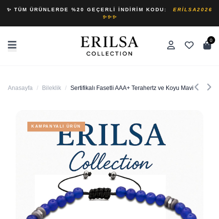
✨ TÜM ÜRÜNLERDE %20 GEÇERLI İNDIRIM KODU:
ERILSA2026
✨✨✨
0
Anasayfa
/
Bileklik
/
Sertifikalı Fasetli AAA+ Terahertz ve Koyu Mavi Akik Taş
KAMPANYALI ÜRÜN