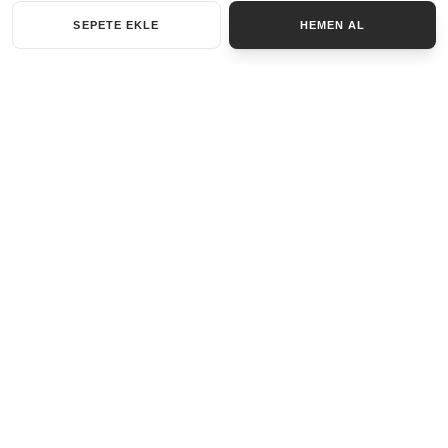
SEPETE EKLE
HEMEN AL
KATEGORILER
AKSESUAR SET
ANAHTARLIK
BILEKLIK
GENEL
KOLYE