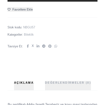
Favorilere Ekle
Stok kodu:
NBGU57
Kategoriler:
Bileklik
X
Tavsiye Et:
AÇIKLAMA
DEĞERLENDIRMELER (0)
Bu sertifikalı AAA+ fasetli Terahertz ve koyu mavi taşlarından