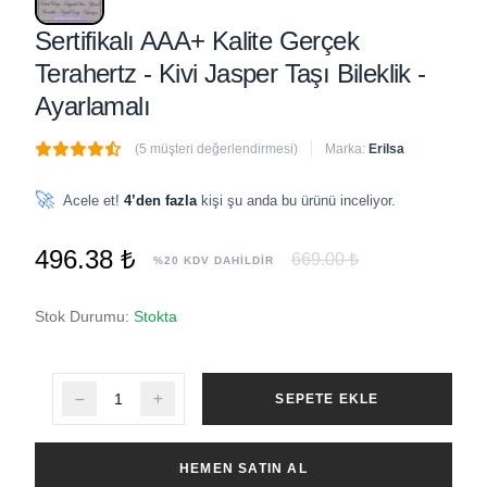
Sertifikalı AAA+ Kalite Gerçek
Terahertz - Kivi Jasper Taşı Bileklik -
Ayarlamalı
(5 müşteri değerlendirmesi)
Marka:
Erilsa
🔥
2 adet
son 1 saat içinde satıldı
🚀
Acele et!
4’den fazla
kişi şu anda bu ürünü inceliyor.
496.38 ₺
669.00 ₺
%20 KDV DAHİLDİR
Stok Durumu:
Stokta
SEPETE EKLE
HEMEN SATIN AL