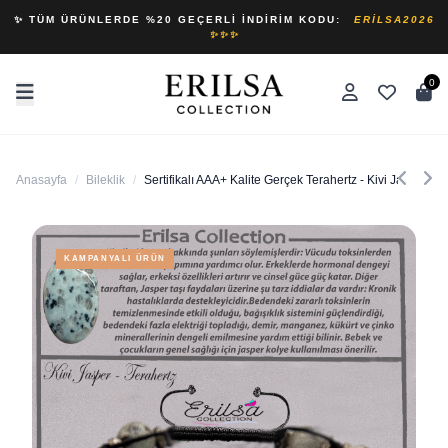
✨ TÜM ÜRÜNLERDE %20 GEÇERLI İNDIRIM KODU:
ERILSA2026
✨✨✨
0
Anasayfa
/
Bileklik
/
Sertifikalı AAA+ Kalite Gerçek Terahertz - Kivi Jasper Taşı
KAMPANYALI ÜRÜN