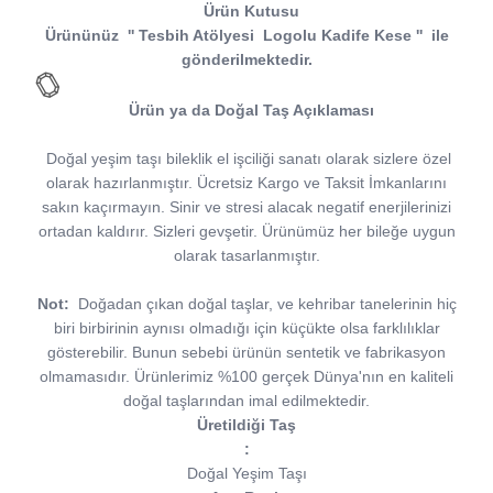
Ürün Kutusu
Ürününüz
''
Tesbih Atölyesi
Logolu Kadife Kese
''
ile
gönderilmektedir.
Ürün ya da Doğal Taş Açıklaması
Doğal yeşim taşı bileklik el işciliği sanatı olarak sizlere özel
olarak hazırlanmıştır. Ücretsiz Kargo ve Taksit İmkanlarını
sakın kaçırmayın. Sinir ve stresi alacak negatif enerjilerinizi
ortadan kaldırır. Sizleri gevşetir. Ürünümüz her bileğe uygun
olarak tasarlanmıştır.
Not:
Doğadan çıkan doğal taşlar, ve kehribar tanelerinin hiç
biri birbirinin aynısı olmadığı için küçükte olsa farklılıklar
gösterebilir. Bunun sebebi ürünün sentetik ve fabrikasyon
olmamasıdır. Ürünlerimiz %100 gerçek Dünya'nın en kaliteli
doğal taşlarından imal edilmektedir.
Üretildiği Taş
:
Doğal Yeşim Taşı