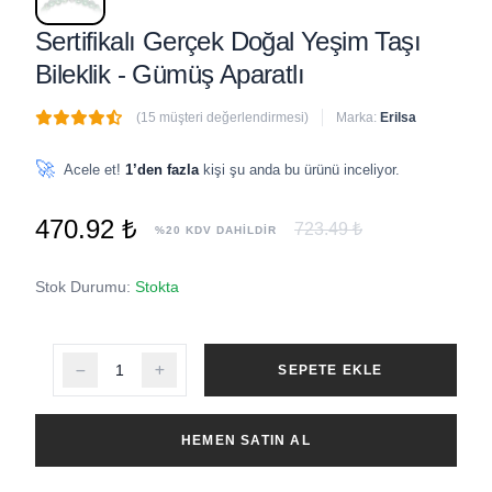
Sertifikalı Gerçek Doğal Yeşim Taşı
Bileklik - Gümüş Aparatlı
(15 müşteri değerlendirmesi)
Marka:
Erilsa
🔥
7 adet
son 1 saat içinde satıldı
🚀
Acele et!
1’den fazla
kişi şu anda bu ürünü inceliyor.
470.92 ₺
723.49 ₺
%20 KDV DAHİLDİR
Stok Durumu:
Stokta
SEPETE EKLE
HEMEN SATIN AL