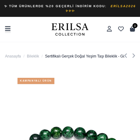
✨ TÜM ÜRÜNLERDE %20 GEÇERLI İNDIRIM KODU:
ERILSA2026
✨✨✨
0
Anasayfa
/
Bileklik
/
Sertifikalı Gerçek Doğal Yeşim Taşı Bileklik - Gümüş Apar
KAMPANYALI ÜRÜN