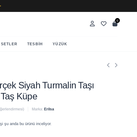
✨
0
SETLER
TESBIH
YÜZÜK
erçek Siyah Turmalin Taşı
 Taş Küpe
eğerlendirmesi)
Marka:
Erilsa
 satıldı
şi şu anda bu ürünü inceliyor.