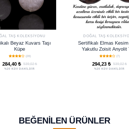
ĞAL TAŞ KOLEKSIYONU
DOĞAL TAŞ KOLEKSIY
fikalı Beyaz Kuvars Taşı
Sertifikalı Elmas Kesi
Küpe
Yakutlu Zoisit Anyolit 
Doğal Taş Küpe
(28)
(7)
284,40 ₺
294,23 ₺
539,02 ₺
539,02 ₺
%20 KDV DAHİLDİR
%20 KDV DAHİLDİR
BEĞENILEN ÜRÜNLER