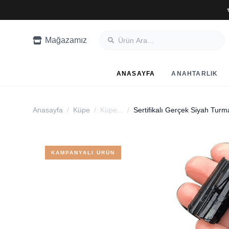
Mağazamız
ANASAYFA
ANAHTARLIK
Anasayfa
/
Küpe
/
Küpe...
/
KAMPANYALI ÜRÜN