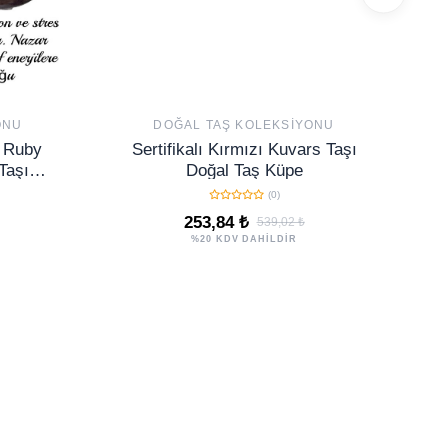
ONU
DOĞAL TAŞ KOLEKSIYONU
m Ruby
Sertifikalı Kırmızı Kuvars Taşı
Taşı
Doğal Taş Küpe
(0)
253,84 ₺
539,02 ₺
%20 KDV DAHİLDİR