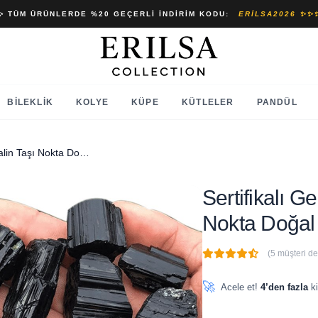
✨ TÜM ÜRÜNLERDE %20 GEÇERLI İNDIRIM KODU:
ERILSA2026 ✨✨
BILEKLIK
KOLYE
KÜPE
KÜTLELER
PANDÜL
Sertifikalı Gerçek Siyah Turmalin Taşı Nokta Doğal Taş Küpe
Sertifikalı G
Nokta Doğal
(5 müşteri d
🔥
2 adet
son 1 saat içinde
🚀
Acele et!
4’den fazla
ki