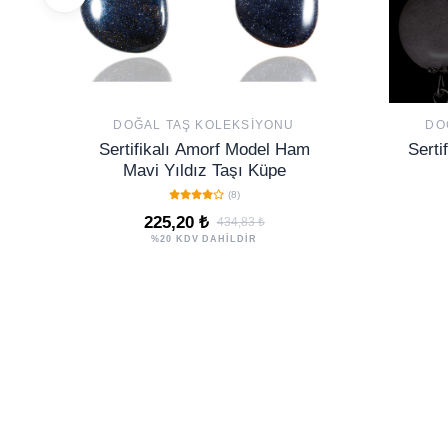
DOĞAL TAŞ KOLEKSIYONU
DO
Sertifikalı Amorf Model Ham
Serti
Mavi Yıldız Taşı Küpe
(8)
225,20 ₺
434,83 ₺
%20 KDV DAHİLDİR