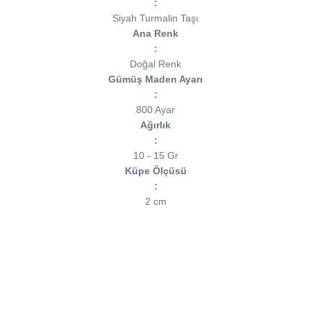
:
Siyah Turmalin Taşı
Ana Renk
:
Doğal Renk
Gümüş Maden Ayarı
:
800 Ayar
Ağırlık
:
10 - 15 Gr
Küpe Ölçüsü
:
2 cm