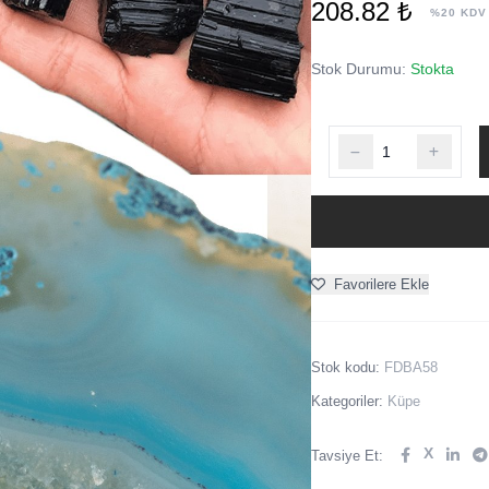
208.82 ₺
%20 KDV
Stok Durumu:
Stokta
Favorilere Ekle
Stok kodu:
FDBA58
Kategoriler:
Küpe
X
Tavsiye Et: