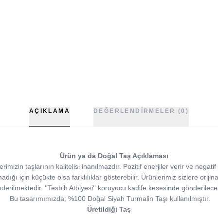
AÇIKLAMA
DEĞERLENDIRMELER (0)
Ürün ya da Doğal Taş Açıklaması
imizin taşlarının kalitelisi inanılmazdır. Pozitif enerjiler verir ve negatif
madığı için küçükte olsa farklılıklar gösterebilir. Ürünlerimiz sizlere orijina
derilmektedir. ''Tesbih Atölyesi'' koruyucu kadife kesesinde gönderilecek
Bu tasarımımızda; %100 Doğal Siyah Turmalin Taşı kullanılmıştır.
Üretildiği Taş