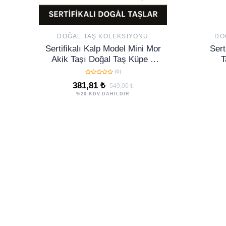
DOĞAL TAŞ KOLEKSIYONU
DO
Sertifikalı Kalp Model Mini Mor
Sert
Akik Taşı Doğal Taş Küpe –
T
Koruma, Denge ve Ruhsal Şifa
(0)
Taşı
381,81 ₺
549,00 ₺
%20 KDV DAHİLDİR