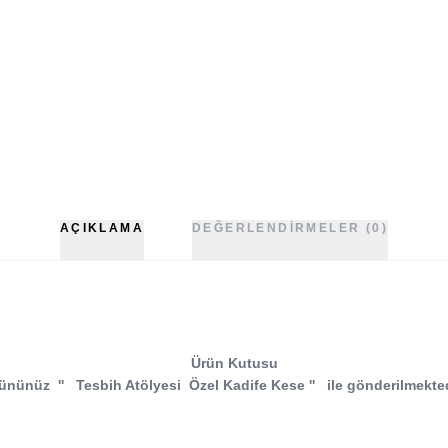
AÇIKLAMA
DEĞERLENDIRMELER (0)
Ürün Kutusu
ününüz
''
Tesbih Atölyesi
Özel Kadife Kese
''
ile gönderilmekted