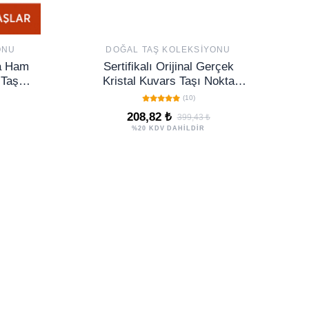
ONU
DOĞAL TAŞ KOLEKSIYONU
ma Ham
Sertifikalı Orijinal Gerçek
Taşı
Kristal Kuvars Taşı Nokta
 Dişil
Doğal Taş Küpe
(10)
208,82 ₺
399,43 ₺
%20 KDV DAHİLDİR