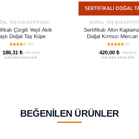
ĞAL TAŞ KOLEKSIYONU
DOĞAL TAŞ KOLEKSIY
ifikalı Çizgili Yeşil Akik
Sertifikalı Altın Kapla
aşlı Doğal Taş Küpe
Doğal Kırmızı Mercan 
Küpe – Tutku, Enerji ve
(11)
(1)
Gücü Yükseltir
186,31 ₺
420,00 ₺
487,28 ₺
599,00 ₺
%20 KDV DAHİLDİR
%20 KDV DAHİLDİR
BEĞENILEN ÜRÜNLER