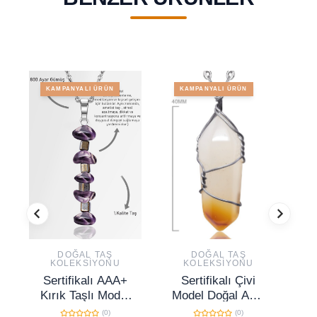
KAMPANYALI ÜRÜN
KAMPANYALI ÜRÜN
DOĞAL TAŞ
DOĞAL TAŞ
KOLEKSIYONU
KOLEKSIYONU
Sertifikalı AAA+
Sertifikalı Çivi
Kırık Taşlı Model
Model Doğal Akik
M
Ametist Taşı
Taşı Kolye
Ak
(0)
(0)