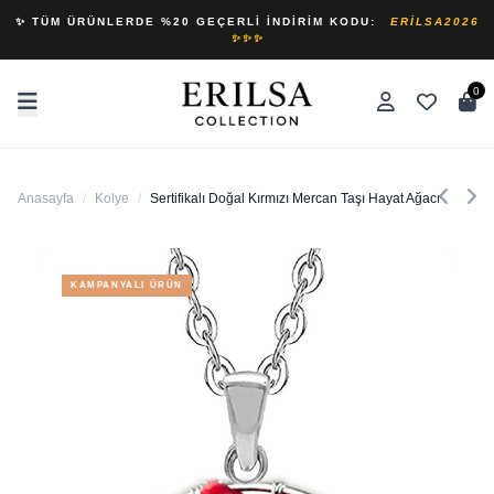
✨ TÜM ÜRÜNLERDE %20 GEÇERLI İNDIRIM KODU:
ERILSA2026
✨✨✨
0
Anasayfa
/
Kolye
/
Sertifikalı Doğal Kırmızı Mercan Taşı Hayat Ağacı Kolye
KAMPANYALI ÜRÜN