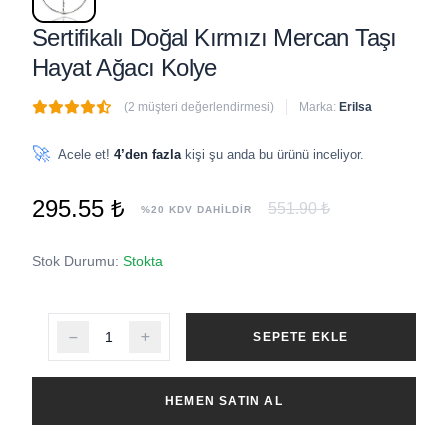
Sertifikalı Doğal Kırmızı Mercan Taşı
Hayat Ağacı Kolye
(2 müşteri değerlendirmesi)
Marka:
Erilsa
🔥
5 adet
son 1 saat içinde satıldı
🚀
Acele et!
4’den fazla
kişi şu anda bu ürünü inceliyor.
295.55 ₺
551.90 ₺
%20 KDV DAHİLDİR
Stok Durumu:
Stokta
SEPETE EKLE
HEMEN SATIN AL