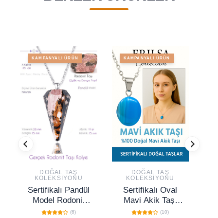
KAMPANYALI ÜRÜN
KAMPANYALI ÜRÜN
DOĞAL TAŞ
DOĞAL TAŞ
KOLEKSIYONU
KOLEKSIYONU
Sertifikalı Pandül
Sertifikalı Oval
Model Rodonit
Mavi Akik Taşı
Taşı Kolye
Kolye – Sakinlik,
(6)
(10)