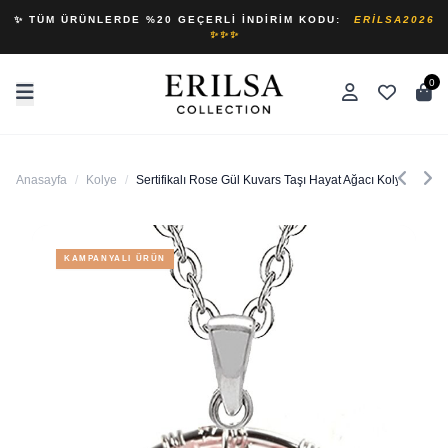
✨ TÜM ÜRÜNLERDE %20 GEÇERLI İNDIRIM KODU:
ERILSA2026
✨✨✨
0
Anasayfa
/
Kolye
/
Sertifikalı Rose Gül Kuvars Taşı Hayat Ağacı Kolye
KAMPANYALI ÜRÜN