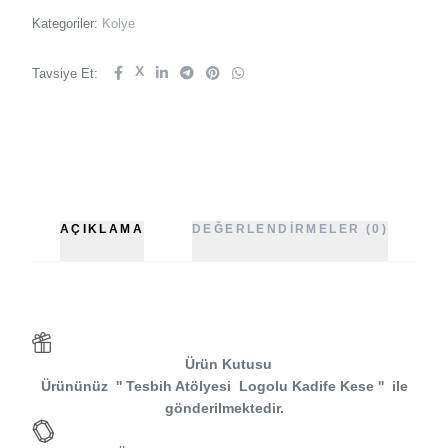
Kategoriler:
Kolye
X
Tavsiye Et:
AÇIKLAMA
DEĞERLENDIRMELER (0)
Ürün Kutusu
Ürününüz
''
Tesbih Atölyesi
Logolu Kadife Kese
''
ile
gönderilmektedir.