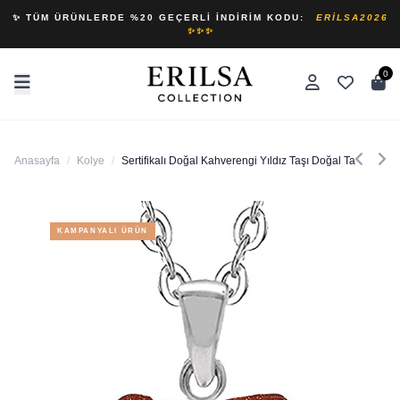
✨ TÜM ÜRÜNLERDE %20 GEÇERLI İNDIRIM KODU:
ERILSA2026
✨✨✨
0
Anasayfa
/
Kolye
/
Sertifikalı Doğal Kahverengi Yıldız Taşı Doğal Taş Pandül
KAMPANYALI ÜRÜN