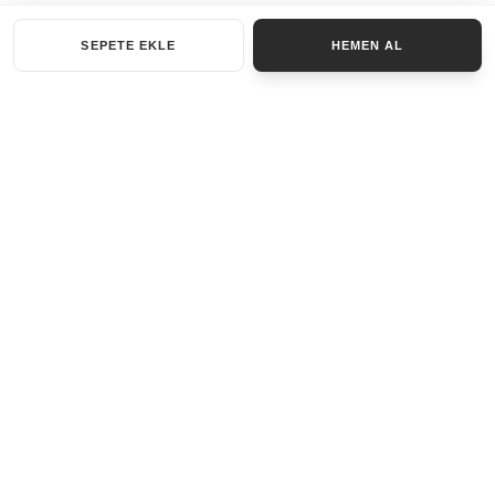
SEPETE EKLE
HEMEN AL
KATEGORILER
AKSESUAR SET
ANAHTARLIK
BILEKLIK
GENEL