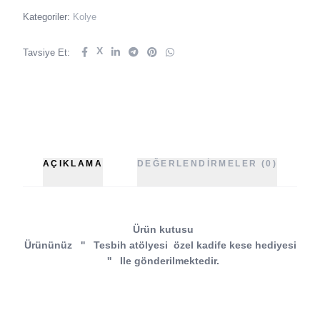
Kategoriler:
Kolye
X
Tavsiye Et:
AÇIKLAMA
DEĞERLENDIRMELER (0)
Ürün kutusu
Ürününüz
''
Tesbih atölyesi
özel kadife kese hediyesi
''
Ile gönderilmektedir.