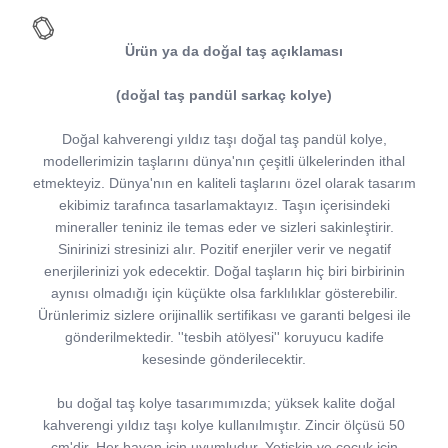
Ürün ya da doğal taş açıklaması
(doğal taş pandül sarkaç kolye)
Doğal kahverengi yıldız taşı doğal taş pandül kolye,
modellerimizin taşlarını dünya'nın çeşitli ülkelerinden ithal
etmekteyiz. Dünya'nın en kaliteli taşlarını özel olarak tasarım
ekibimiz tarafınca tasarlamaktayız. Taşın içerisindeki
mineraller teniniz ile temas eder ve sizleri sakinleştirir.
Sinirinizi stresinizi alır. Pozitif enerjiler verir ve negatif
enerjilerinizi yok edecektir. Doğal taşların hiç biri birbirinin
aynısı olmadığı için küçükte olsa farklılıklar gösterebilir.
Ürünlerimiz sizlere orijinallik sertifikası ve garanti belgesi ile
gönderilmektedir. ''tesbih atölyesi'' koruyucu kadife
kesesinde gönderilecektir.
bu doğal taş kolye tasarımımızda; yüksek kalite doğal
kahverengi yıldız taşı kolye kullanılmıştır. Zincir ölçüsü 50
cm'dir. Her bayan için uyumludur. Yetişkin ve çocuk için