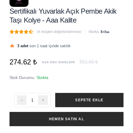
Sertifikalı Yuvarlak Açık Pembe Akik
Taşı Kolye - Aaa Kalite
Erilsa
(4 müşteri değerlendirmesi)
Marka:
🔥
3 adet
son 1 saat içinde satıldı
274.62 ₺
551.90 ₺
%20 KDV DAHİLDİR
Stok Durumu:
Stokta
SEPETE EKLE
HEMEN SATIN AL