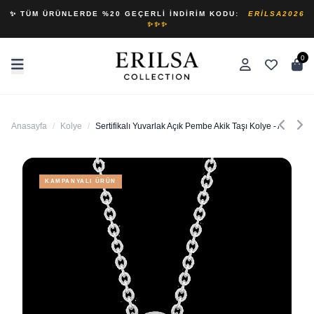
✨ TÜM ÜRÜNLERDE %20 GEÇERLI İNDIRIM KODU:
ERILSA2026
✨✨✨
0
Anasayfa
/
Kolye
/
Sertifikalı Yuvarlak Açık Pembe Akik Taşı Kolye - Aaa Kalit
KAMPANYALI ÜRÜN