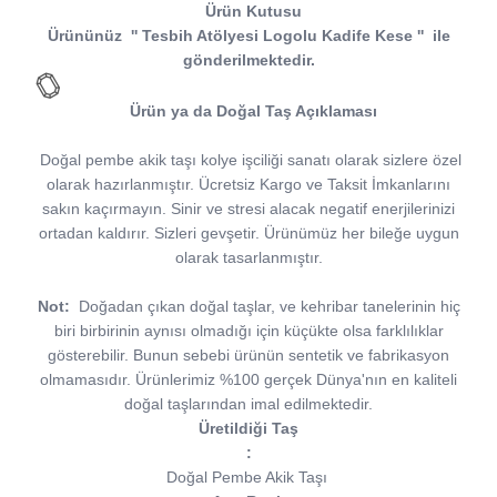
Ürün Kutusu
Ürününüz
''
Tesbih Atölyesi
Logolu Kadife Kese
''
ile
gönderilmektedir.
Ürün ya da Doğal Taş Açıklaması
Doğal pembe akik taşı kolye işciliği sanatı olarak sizlere özel
olarak hazırlanmıştır. Ücretsiz Kargo ve Taksit İmkanlarını
sakın kaçırmayın. Sinir ve stresi alacak negatif enerjilerinizi
ortadan kaldırır. Sizleri gevşetir. Ürünümüz her bileğe uygun
olarak tasarlanmıştır.
Not:
Doğadan çıkan doğal taşlar, ve kehribar tanelerinin hiç
biri birbirinin aynısı olmadığı için küçükte olsa farklılıklar
gösterebilir. Bunun sebebi ürünün sentetik ve fabrikasyon
olmamasıdır. Ürünlerimiz %100 gerçek Dünya'nın en kaliteli
doğal taşlarından imal edilmektedir.
Üretildiği Taş
:
Doğal Pembe Akik Taşı