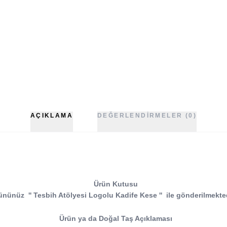
AÇIKLAMA
DEĞERLENDIRMELER (0)
Ürün Kutusu
ününüz
''
Tesbih Atölyesi
Logolu Kadife Kese
''
ile gönderilmekted
Ürün ya da Doğal Taş Açıklaması