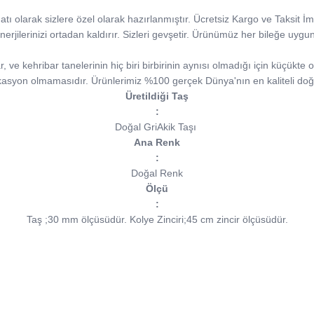
anatı olarak sizlere özel olarak hazırlanmıştır. Ücretsiz Kargo ve Taksit İ
nerjilerinizi ortadan kaldırır. Sizleri gevşetir. Ürünümüz her bileğe uygu
ve kehribar tanelerinin hiç biri birbirinin aynısı olmadığı için küçükte ol
kasyon olmamasıdır. Ürünlerimiz %100 gerçek Dünya'nın en kaliteli doğa
Üretildiği Taş
:
Doğal GriAkik Taşı
Ana Renk
:
Doğal Renk
Ölçü
:
Taş ;30 mm ölçüsüdür.
Kolye Zinciri;45 cm zincir ölçüsüdür.