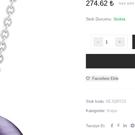
274.62 ₺
%20 KDV
Stok Durumu:
Stokta
Favorilere Ekle
Stok kodu:
AEJQRT23
Kategoriler:
Kolye
X
Tavsiye Et: