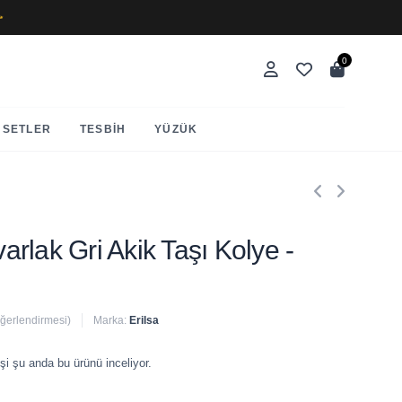
✨
0
SETLER
TESBIH
YÜZÜK
uvarlak Gri Akik Taşı Kolye -
eğerlendirmesi)
Marka:
Erilsa
 satıldı
şi şu anda bu ürünü inceliyor.