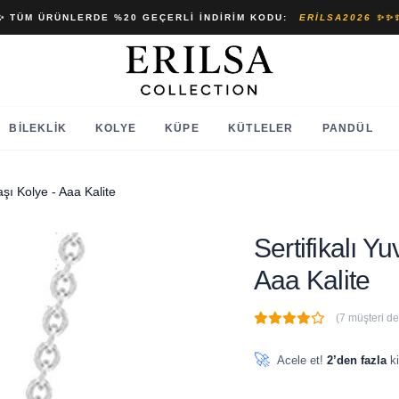
✨ TÜM ÜRÜNLERDE %20 GEÇERLI İNDIRIM KODU:
ERILSA2026 ✨✨
BILEKLIK
KOLYE
KÜPE
KÜTLELER
PANDÜL
Taşı Kolye - Aaa Kalite
Sertifikalı Y
Aaa Kalite
(7 müşteri d
🔥
5 adet
son 1 saat içinde
🚀
Acele et!
2’den fazla
ki