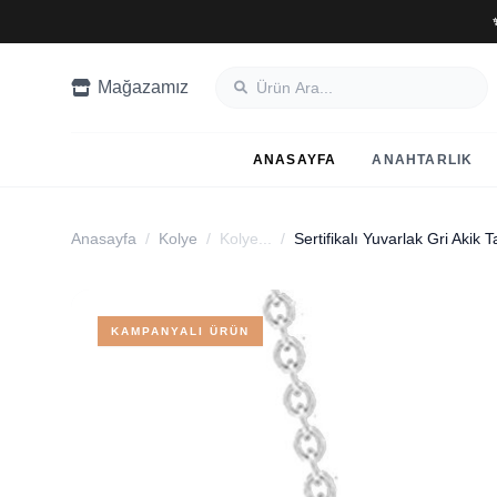
Mağazamız
ANASAYFA
ANAHTARLIK
Anasayfa
/
Kolye
/
Kolye...
/
Sertifikalı Yuvarlak Gri Akik 
KAMPANYALI ÜRÜN