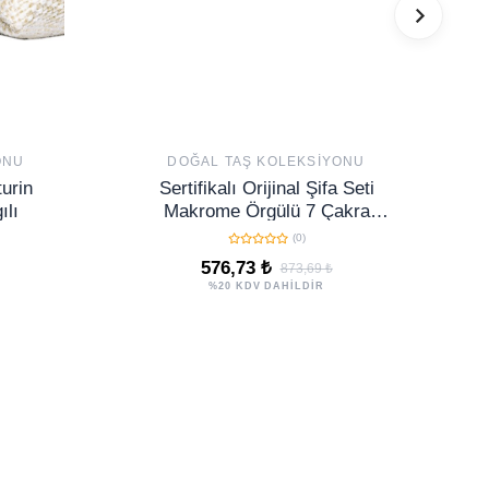
ONU
DOĞAL TAŞ KOLEKSIYONU
turin
Sertifikalı Orijinal Şifa Seti
ılı
Makrome Örgülü 7 Çakra
Doğal Taş Kolye Ayarlanabilir -
(0)
Kahve
576,73 ₺
873,69 ₺
%20 KDV DAHİLDİR