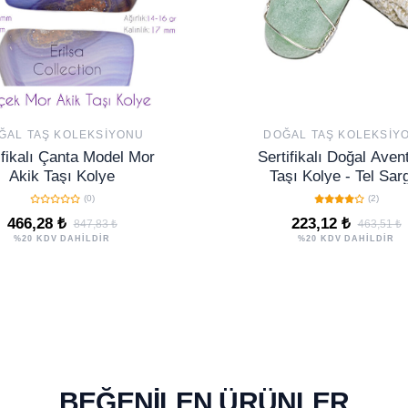
ĞAL TAŞ KOLEKSIYONU
DOĞAL TAŞ KOLEKSIY
ifikalı Çanta Model Mor
Sertifikalı Doğal Aven
Akik Taşı Kolye
Taşı Kolye - Tel Sarg
(0)
(2)
466,28 ₺
223,12 ₺
847,83 ₺
463,51 ₺
%20 KDV DAHİLDİR
%20 KDV DAHİLDİR
BEĞENILEN ÜRÜNLER