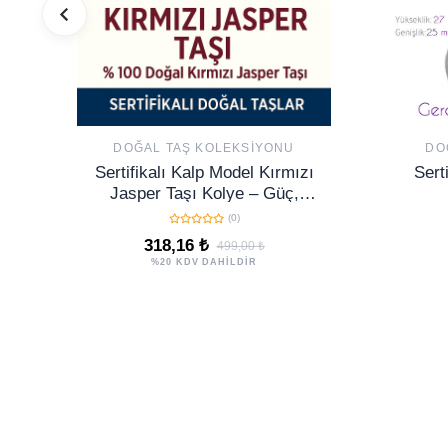
DOĞAL TAŞ KOLEKSIYONU
DO
Sertifikalı Kalp Model Kırmızı
Sert
Jasper Taşı Kolye – Güç,
Kararlılık ve Köklenme Taşı
(0)
318,16 ₺
499,00 ₺
%20 KDV DAHİLDİR