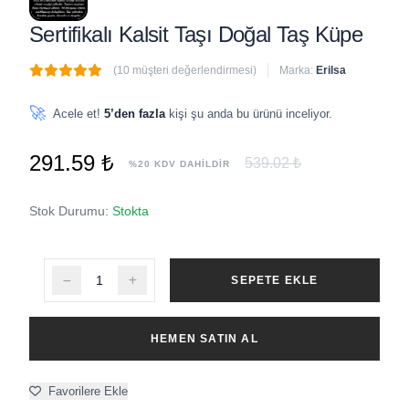
Sertifikalı Kalsit Taşı Doğal Taş Küpe
(10 müşteri değerlendirmesi)
Marka:
Erilsa
🔥
5 adet
son 1 saat içinde satıldı
🚀
Acele et!
5’den fazla
kişi şu anda bu ürünü inceliyor.
291.59 ₺
539.02 ₺
%20 KDV DAHİLDİR
Stok Durumu:
Stokta
SEPETE EKLE
HEMEN SATIN AL
Favorilere Ekle