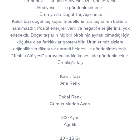
Ürününüz
''
Tesbih Atölyesi
Özel Kadife Kese
Hediyesi
''
ile gönderilmektedir.
Ürün ya da Doğal Taş Açıklaması
Kalsit taşı doğal taş küpe, modellerimizin taşlarının kalitelisi
inanılmazdır. Pozitif enerjiler verir ve negatif enerjilerinizi yok
edecektir. Doğal taşların hiç biri birbirinin aynısı olmadığı için
küçükte olsa farklılıklar gösterebilir. Ürünlerimiz sizlere
orijinallik sertifikası ve garanti belgesi ile gönderilmektedir.
''Tesbih Atölyesi'' koruyucu kadife kesesinde gönderilecektir.
Üretildiği Taş
:
Kalsit Taşı
Ana Renk
:
Doğal Renk
Gümüş Maden Ayarı
:
800 Ayar
Ağırlık
:
10 - 15 Gr