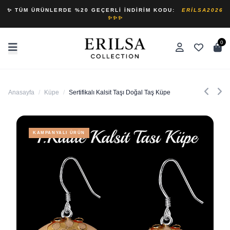
✨ TÜM ÜRÜNLERDE %20 GEÇERLI İNDIRIM KODU:
ERILSA2026
✨✨✨
0
Anasayfa
/
Küpe
/
Sertifikalı Kalsit Taşı Doğal Taş Küpe
KAMPANYALI ÜRÜN