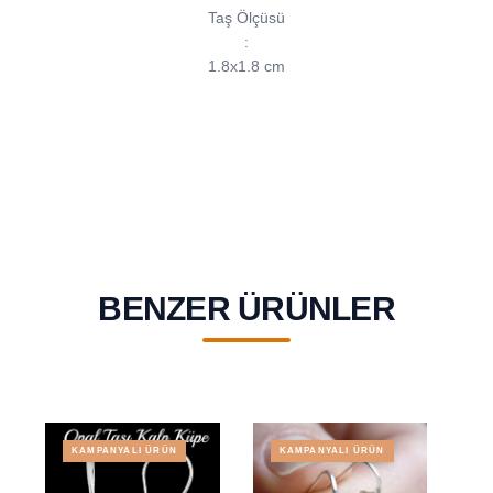
Taş Ölçüsü
:
1.8x1.8 cm
BENZER ÜRÜNLER
KAMPANYALI ÜRÜN
KAMPANYALI ÜRÜN