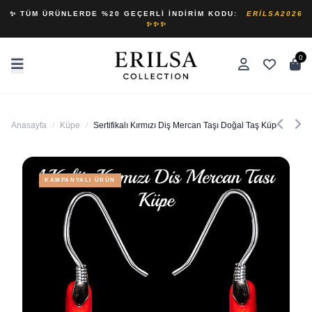
✨ TÜM ÜRÜNLERDE %20 GEÇERLI İNDIRIM KODU:
ERILSA2026
✨✨✨
0
Anasayfa
/
Küpe
/
Sertifikalı Kırmızı Diş Mercan Taşı Doğal Taş Küpe
KAMPANYALI ÜRÜN