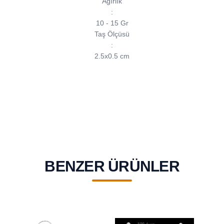
Ağırlık
:
10 - 15 Gr
Taş Ölçüsü
:
2.5x0.5 cm
BENZER ÜRÜNLER