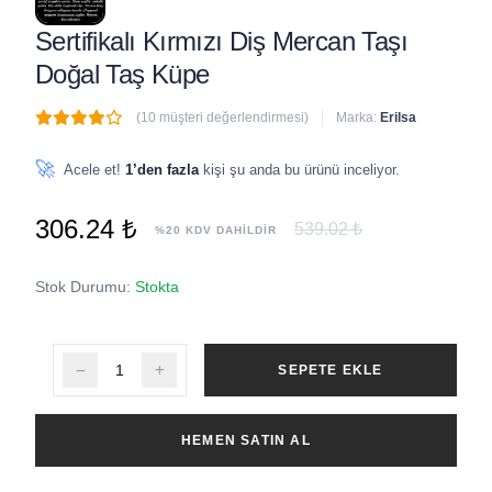
Sertifikalı Kırmızı Diş Mercan Taşı
Doğal Taş Küpe
(10 müşteri değerlendirmesi)
Marka:
Erilsa
🔥
8 adet
son 1 saat içinde satıldı
🚀
Acele et!
1’den fazla
kişi şu anda bu ürünü inceliyor.
306.24 ₺
539.02 ₺
%20 KDV DAHİLDİR
Stok Durumu:
Stokta
SEPETE EKLE
HEMEN SATIN AL