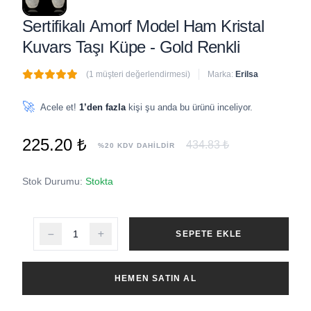
Sertifikalı Amorf Model Ham Kristal
Kuvars Taşı Küpe - Gold Renkli
(1 müşteri değerlendirmesi)
Marka:
Erilsa
🔥
7 adet
son 1 saat içinde satıldı
🚀
Acele et!
1’den fazla
kişi şu anda bu ürünü inceliyor.
225.20 ₺
434.83 ₺
%20 KDV DAHİLDİR
Stok Durumu:
Stokta
SEPETE EKLE
HEMEN SATIN AL