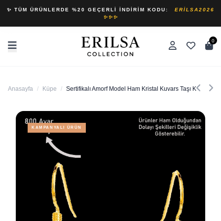
✨ TÜM ÜRÜNLERDE %20 GEÇERLI İNDIRIM KODU:
ERILSA2026
✨✨✨
0
Anasayfa
/
Küpe
/
Sertifikalı Amorf Model Ham Kristal Kuvars Taşı Küpe - Go
KAMPANYALI ÜRÜN