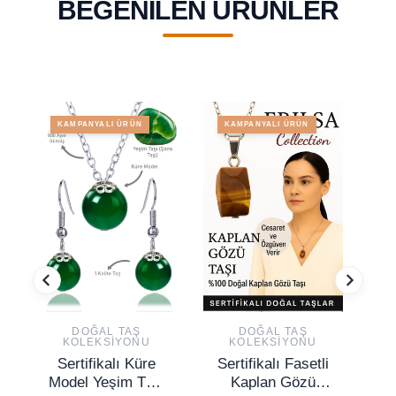
BEĞENILEN ÜRÜNLER
KAMPANYALI ÜRÜN
KAMPANYALI ÜRÜN
DOĞAL TAŞ
DOĞAL TAŞ
KOLEKSIYONU
KOLEKSIYONU
Sertifikalı Küre
Sertifikalı Fasetli
S
Model Yeşim Taşı
Kaplan Gözü