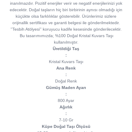
inanılmazdır. Pozitif enerjiler verir ve negatif enerjilerinizi yok
edecektir. Doğal taşların hiç biri birbirinin aynısı olmadığı için
küçükte olsa farklılıklar gösterebilir. Ürünlerimiz sizlere
orijinallik sertifikası ve garanti belgesi ile gönderilmektedir.
''Tesbih Atölyesi'' koruyucu kadife kesesinde gönderilecektir.
Bu tasarımımızda; %100 Doğal Kristal Kuvars Taşı
kullanılmıştır.
Üretildiği Taş
:
Kristal Kuvars Taşı
Ana Renk
:
Doğal Renk
Gümüş Maden Ayarı
:
800 Ayar
Ağırlık
:
7-10 Gr
Küpe Doğal Taşı Ölçüsü