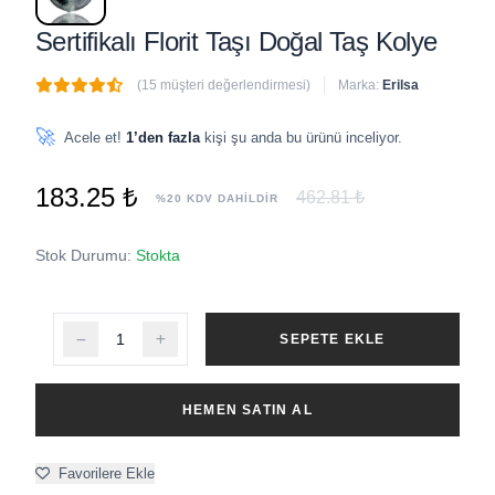
Sertifikalı Florit Taşı Doğal Taş Kolye
(15 müşteri değerlendirmesi)
Marka:
Erilsa
🔥
7 adet
son 1 saat içinde satıldı
🚀
Acele et!
1’den fazla
kişi şu anda bu ürünü inceliyor.
183.25 ₺
462.81 ₺
%20 KDV DAHİLDİR
Stok Durumu:
Stokta
SEPETE EKLE
HEMEN SATIN AL
Favorilere Ekle