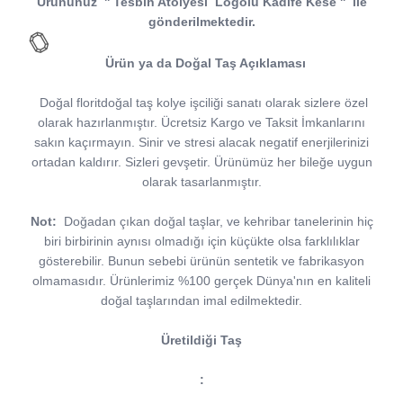
Ürününüz
''
Tesbih Atölyesi
Logolu Kadife Kese
''
ile
gönderilmektedir.
Ürün ya da Doğal Taş Açıklaması
Doğal floritdoğal taş kolye işciliği sanatı olarak sizlere özel
olarak hazırlanmıştır. Ücretsiz Kargo ve Taksit İmkanlarını
sakın kaçırmayın. Sinir ve stresi alacak negatif enerjilerinizi
ortadan kaldırır. Sizleri gevşetir. Ürünümüz her bileğe uygun
olarak tasarlanmıştır.
Not:
Doğadan çıkan doğal taşlar, ve kehribar tanelerinin hiç
biri birbirinin aynısı olmadığı için küçükte olsa farklılıklar
gösterebilir. Bunun sebebi ürünün sentetik ve fabrikasyon
olmamasıdır. Ürünlerimiz %100 gerçek Dünya'nın en kaliteli
doğal taşlarından imal edilmektedir.
Üretildiği Taş
: