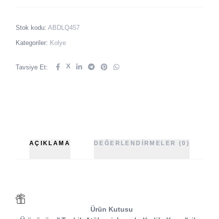
Stok kodu:
ABDLQ457
Kategoriler:
Kolye
X
Tavsiye Et:
AÇIKLAMA
DEĞERLENDIRMELER (0)
Ürün Kutusu