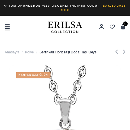
✨ TÜM ÜRÜNLERDE %20 GEÇERLI İNDIRIM KODU:
ERILSA2026
✨✨✨
0
Anasayfa
/
Kolye
/
Sertifikalı Florit Taşı Doğal Taş Kolye
KAMPANYALI ÜRÜN