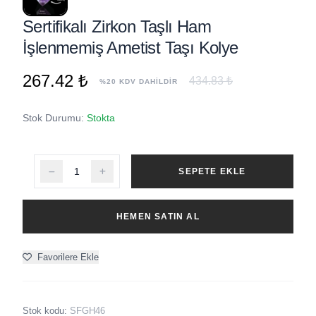
Sertifikalı Zirkon Taşlı Ham
İşlenmemiş Ametist Taşı Kolye
267.42 ₺
434.83 ₺
%20 KDV DAHİLDİR
Stok Durumu:
Stokta
SEPETE EKLE
HEMEN SATIN AL
Favorilere Ekle
Stok kodu:
SFGH46