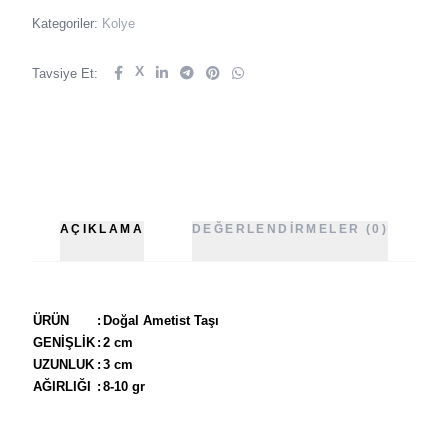
Kategoriler:
Kolye
X
Tavsiye Et:
AÇIKLAMA
DEĞERLENDIRMELER (0)
ÜRÜN
:
Doğal Ametist Taşı
GENİŞLİK
:
2 cm
UZUNLUK
:
3 cm
AĞIRLIĞI
:
8-10 gr