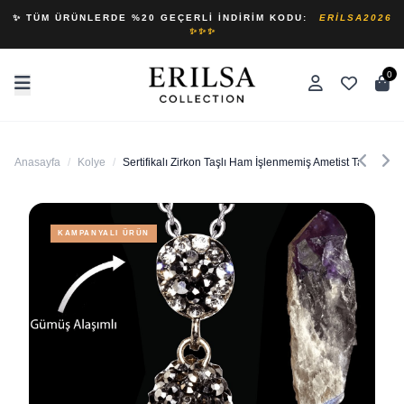
✨ TÜM ÜRÜNLERDE %20 GEÇERLI İNDIRIM KODU:
ERILSA2026
✨✨✨
0
Anasayfa
/
Kolye
/
Sertifikalı Zirkon Taşlı Ham İşlenmemiş Ametist Taşı Kolye
KAMPANYALI ÜRÜN