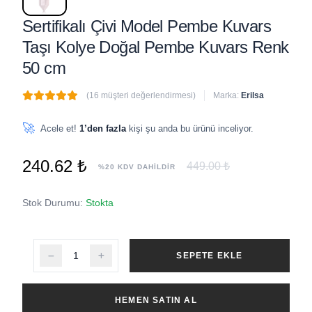
Sertifikalı Çivi Model Pembe Kuvars
Taşı Kolye Doğal Pembe Kuvars Renk
50 cm
(16 müşteri değerlendirmesi)
Marka:
Erilsa
🔥
5 adet
son 1 saat içinde satıldı
🚀
Acele et!
1’den fazla
kişi şu anda bu ürünü inceliyor.
240.62 ₺
449.00 ₺
%20 KDV DAHİLDİR
Stok Durumu:
Stokta
SEPETE EKLE
HEMEN SATIN AL