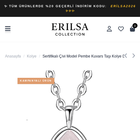
✨ TÜM ÜRÜNLERDE %20 GEÇERLI İNDIRIM KODU:
ERILSA2026
✨✨✨
0
Anasayfa
/
Kolye
/
Sertifikalı Çivi Model Pembe Kuvars Taşı Kolye Doğal 
KAMPANYALI ÜRÜN