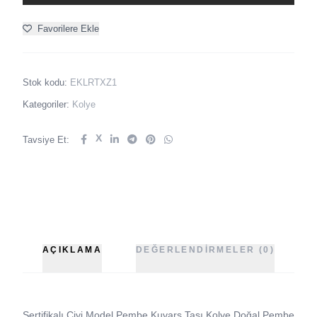
Favorilere Ekle
Stok kodu:
EKLRTXZ1
Kategoriler:
Kolye
X
Tavsiye Et:
AÇIKLAMA
DEĞERLENDIRMELER (0)
Sertifikalı Çivi Model Pembe Kuvars Taşı Kolye Doğal Pembe