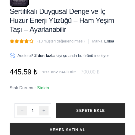
Sertifikalı Duygusal Denge ve İç
Huzur Enerji Yüzüğü – Ham Yeşim
Taşı – Ayarlanabilir
(13 müşteri değerlendirmesi)
Marka:
Erilsa
🔥
2 adet
son 1 saat içinde satıldı
🚀
Acele et!
3’den fazla
kişi şu anda bu ürünü inceliyor.
445.59 ₺
700.00 ₺
%20 KDV DAHİLDİR
Stok Durumu:
Stokta
SEPETE EKLE
HEMEN SATIN AL