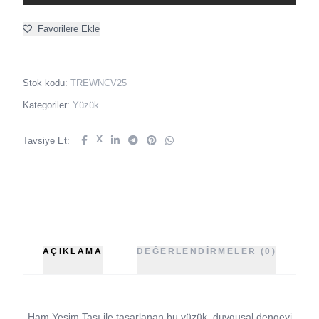
Favorilere Ekle
Stok kodu:
TREWNCV25
Kategoriler:
Yüzük
X
Tavsiye Et:
AÇIKLAMA
DEĞERLENDIRMELER (0)
Ham Yeşim Taşı ile tasarlanan bu yüzük, duygusal dengeyi