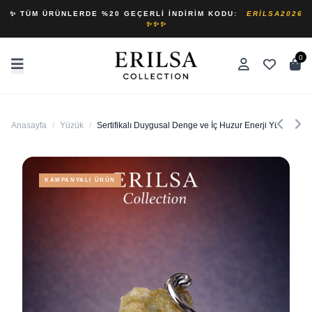
✨ TÜM ÜRÜNLERDE %20 GEÇERLI İNDIRIM KODU:
ERILSA2026
✨✨✨
0
Anasayfa
/
Yüzük
/
Sertifikalı Duygusal Denge ve İç Huzur Enerji Yüzüğü – 
KAMPANYALI ÜRÜN