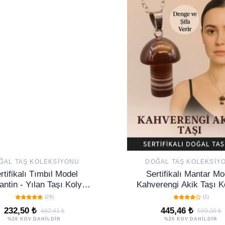
ĞAL TAŞ KOLEKSIYONU
DOĞAL TAŞ KOLEKSIY
rtifikalı Tımbıl Model
Sertifikalı Mantar Mo
antin - Yılan Taşı Kolye
Kahverengi Akik Taşı K
GÜMÜŞ APARATLI)
Denge ve Şifa Veren 
(29)
(1)
Taş
232,50 ₺
445,46 ₺
482,41 ₺
599,00 ₺
%20 KDV DAHİLDİR
%20 KDV DAHİLDİR