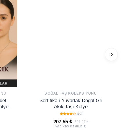
ONU
DOĞAL TAŞ KOLEKSIYONU
del
Sertifikalı Yuvarlak Doğal Gri
olye -
Akik Taşı Kolye
Doğal
(10)
207,55 ₺
501,27 ₺
%20 KDV DAHİLDİR