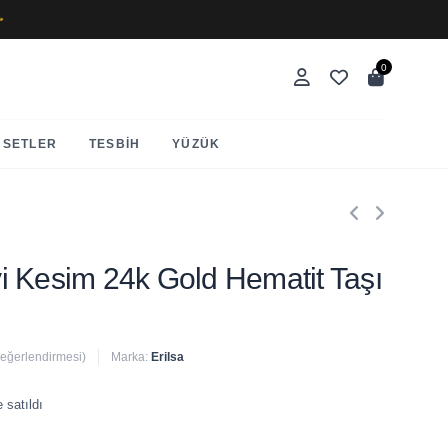
✨
0
SETLER
TESBIH
YÜZÜK
ivi Kesim 24k Gold Hematit Taşı
değerlendirmesi)
Marka:
Erilsa
 satıldı