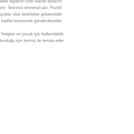
iteli taşlarını özel olarak tasarım
 Sinirinizi stresinizi alır. Pozitif
çükte olsa farklılıklar gösterebilir.
cu kadife kesesinde gönderilecektir.
tişkin ve çocuk için kullanılabilir.
ulunduğu için teniniz ile temas eder