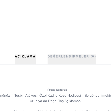
AÇIKLAMA
DEĞERLENDIRMELER (0)
Ürün Kutusu
ününüz
''
Tesbih Atölyesi
Özel Kadife Kese Hediyesi
''
ile gönderilmekte
Ürün ya da Doğal Taş Açıklaması