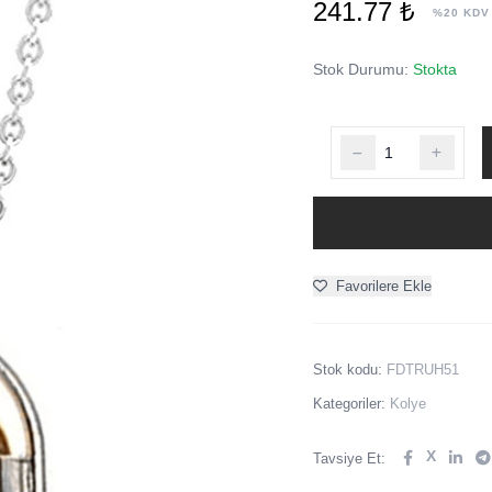
241.77 ₺
%20 KDV
Stok Durumu:
Stokta
Favorilere Ekle
Stok kodu:
FDTRUH51
Kategoriler:
Kolye
X
Tavsiye Et: