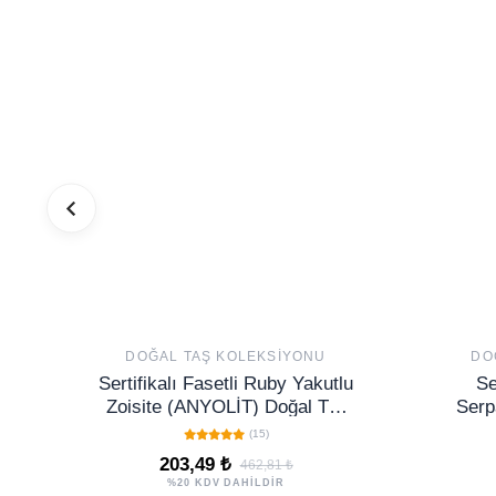
DOĞAL TAŞ KOLEKSIYONU
DO
Sertifikalı Fasetli Ruby Yakutlu
Se
Zoisite (ANYOLİT) Doğal Taş
Serp
Kolye
(
(15)
203,49 ₺
462,81 ₺
%20 KDV DAHİLDİR