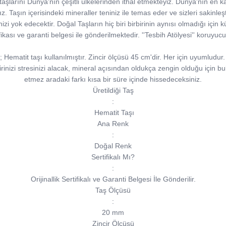
şlarını Dünya'nın çeşitli ülkelerinden ithal etmekteyiz. Dünya'nın en kal
 Taşın içerisindeki mineraller teniniz ile temas eder ve sizleri sakinleştirir.
inizi yok edecektir. Doğal Taşların hiç biri birbirinin aynısı olmadığı için kü
tifikası ve garanti belgesi ile gönderilmektedir. ''Tesbih Atölyesi'' koruyu
ematit taşı kullanılmıştır. Zincir ölçüsü 45 cm'dir. Her için uyumludur. Ye
irinizi stresinizi alacak, mineral açısından oldukça zengin olduğu için b
etmez aradaki farkı kısa bir süre içinde hissedeceksiniz.
Üretildiği Taş
:
Hematit Taşı
Ana Renk
:
Doğal Renk
Sertifikalı Mı?
:
Orijinallik Sertifikalı ve Garanti Belgesi İle Gönderilir.
Taş Ölçüsü
:
20 mm
Zincir Ölçüsü