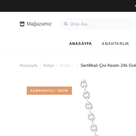
Mağazamız
ANASAYFA
ANAHTARLIK
Anasayfa
/
Kolye
/
Kolye...
/
Sertifikalı Çivi Kesim 24k Go
KAMPANYALI ÜRÜN