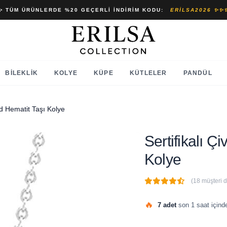
✨ TÜM ÜRÜNLERDE %20 GEÇERLI İNDIRIM KODU:
ERILSA2026 ✨✨
BILEKLIK
KOLYE
KÜPE
KÜTLELER
PANDÜL
ld Hematit Taşı Kolye
Sertifikalı Ç
Kolye
(18 müşteri 
🔥
7 adet
son 1 saat içinde