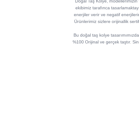
Doğal Taş Kolye, modellerimizin ta
ekibimiz tarafınca tasarlamaktayız.
enerjiler verir ve negatif enerjiler
Ürünlerimiz sizlere orijinallik ser
Bu doğal taş kolye tasarımımızda; H
%100 Orijinal ve gerçek taştır. Sin