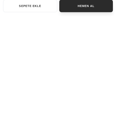
SEPETE EKLE
HEMEN AL
KATEGORILER
AKSESUAR SET
ANAHTARLIK
BILEKLIK
GENEL
KOLYE