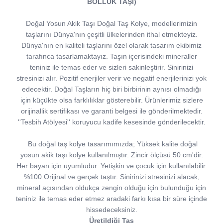
BOLLUK TAŞI)
Doğal Yosun Akik Taşı Doğal Taş Kolye, modellerimizin
taşlarını Dünya'nın çeşitli ülkelerinden ithal etmekteyiz.
Dünya'nın en kaliteli taşlarını özel olarak tasarım ekibimiz
tarafınca tasarlamaktayız. Taşın içerisindeki mineraller
teniniz ile temas eder ve sizleri sakinleştirir. Sinirinizi
stresinizi alır. Pozitif enerjiler verir ve negatif enerjilerinizi yok
edecektir. Doğal Taşların hiç biri birbirinin aynısı olmadığı
için küçükte olsa farklılıklar gösterebilir. Ürünlerimiz sizlere
orijinallik sertifikası ve garanti belgesi ile gönderilmektedir.
''Tesbih Atölyesi'' koruyucu kadife kesesinde gönderilecektir.
Bu doğal taş kolye tasarımımızda; Yüksek kalite doğal
yosun akik taşı kolye kullanılmıştır. Zincir ölçüsü 50 cm'dir.
Her bayan için uyumludur. Yetişkin ve çocuk için kullanılabilir.
%100 Orijinal ve gerçek taştır. Sinirinizi stresinizi alacak,
mineral açısından oldukça zengin olduğu için bulunduğu için
teniniz ile temas eder etmez aradaki farkı kısa bir süre içinde
hissedeceksiniz.
Üretildiği Taş