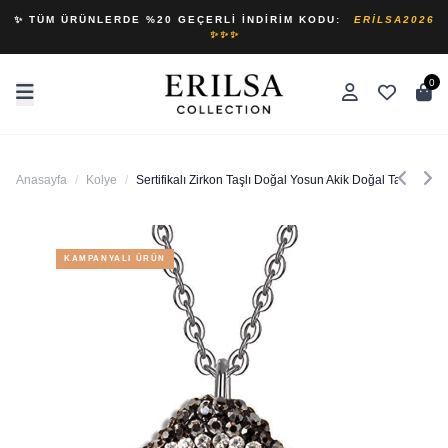
✨ TÜM ÜRÜNLERDE %20 GEÇERLI İNDIRIM KODU:
ERILSA2026
✨✨✨
0
Anasayfa
/
Kolye
/
Sertifikalı Zirkon Taşlı Doğal Yosun Akik Doğal Taş Kolye (
KAMPANYALI ÜRÜN