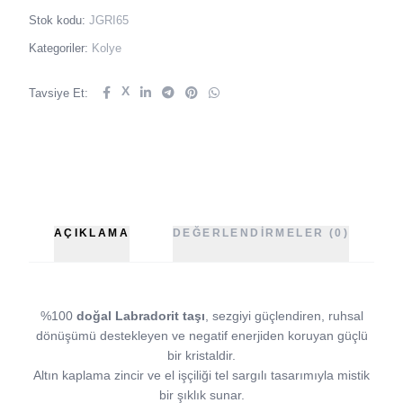
Stok kodu:
JGRI65
Kategoriler:
Kolye
X
Tavsiye Et:
AÇIKLAMA
DEĞERLENDIRMELER (0)
%100
doğal Labradorit taşı
, sezgiyi güçlendiren, ruhsal
dönüşümü destekleyen ve negatif enerjiden koruyan güçlü
bir kristaldir.
Altın kaplama zincir ve el işçiliği tel sargılı tasarımıyla mistik
bir şıklık sunar.