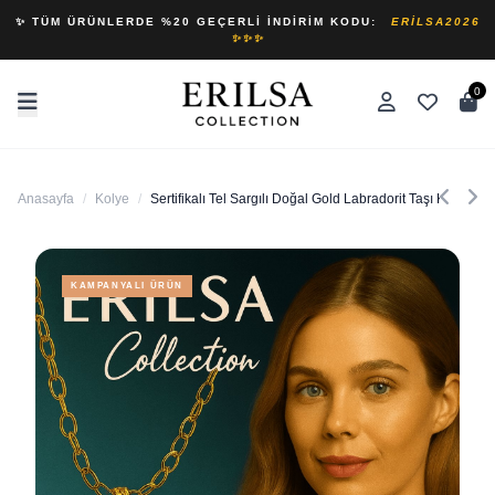
✨ TÜM ÜRÜNLERDE %20 GEÇERLI İNDIRIM KODU:
ERILSA2026
✨✨✨
0
Anasayfa
/
Kolye
/
Sertifikalı Tel Sargılı Doğal Gold Labradorit Taşı Kolye –
KAMPANYALI ÜRÜN