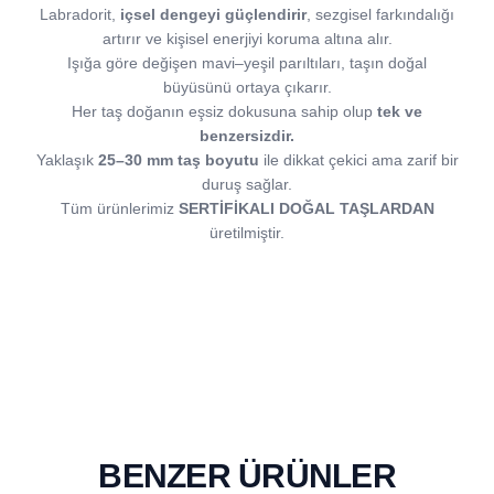
Labradorit,
içsel dengeyi güçlendirir
, sezgisel farkındalığı
artırır ve kişisel enerjiyi koruma altına alır.
Işığa göre değişen mavi–yeşil parıltıları, taşın doğal
büyüsünü ortaya çıkarır.
Her taş doğanın eşsiz dokusuna sahip olup
tek ve
benzersizdir.
Yaklaşık
25–30 mm taş boyutu
ile dikkat çekici ama zarif bir
duruş sağlar.
Tüm ürünlerimiz
SERTİFİKALI DOĞAL TAŞLARDAN
üretilmiştir.
BENZER ÜRÜNLER