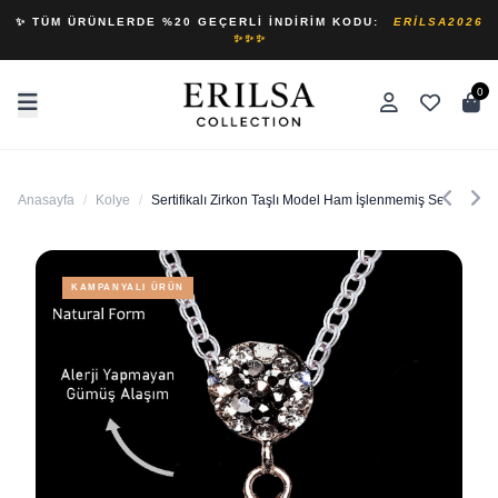
✨ TÜM ÜRÜNLERDE %20 GEÇERLI İNDIRIM KODU:
ERILSA2026
✨✨✨
0
Anasayfa
/
Kolye
/
Sertifikalı Zirkon Taşlı Model Ham İşlenmemiş Selenit Taş
KAMPANYALI ÜRÜN