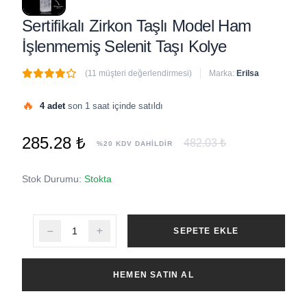
Sertifikalı Zirkon Taşlı Model Ham
İşlenmemiş Selenit Taşı Kolye
(11 müşteri değerlendirmesi)
Marka:
Erilsa
🔥
4 adet
son 1 saat içinde satıldı
285.28 ₺
482.03 ₺
%20 KDV DAHİLDİR
Stok Durumu:
Stokta
SEPETE EKLE
HEMEN SATIN AL