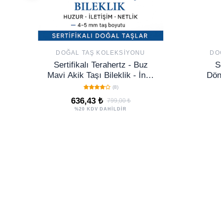
DOĞAL TAŞ KOLEKSIYONU
DO
Sertifikalı Terahertz - Buz
S
Mavi Akik Taşı Bileklik - İnce
Dön
Model Sakinlik ve Ruhsal
Enerj
(8)
Ferahlık
– 
636,43 ₺
799,00 ₺
%20 KDV DAHİLDİR