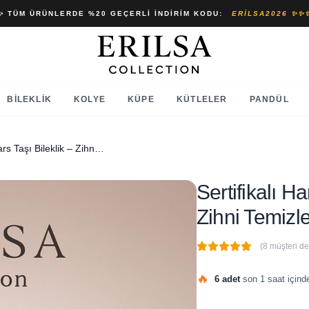
✨ TÜM ÜRÜNLERDE %20 GEÇERLI İNDIRIM KODU:
ERILSA2026 ✨✨
BILEKLIK
KOLYE
KÜPE
KÜTLELER
PANDÜL
Sertifikalı Ham Kristal Kuvars Taşı Bileklik – Zihni Temizler, Enerji Dengeleyici
Sertifikalı H
Zihni Temizle
(8 müşteri d
🔥
6 adet
son 1 saat içinde