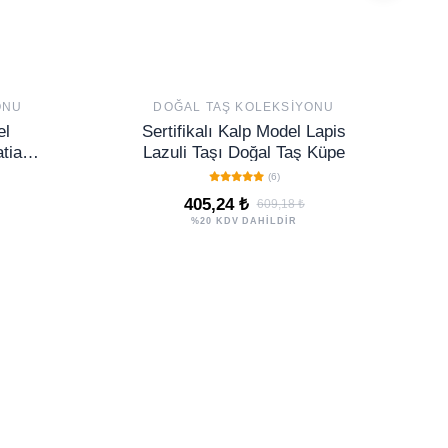
ONU
DOĞAL TAŞ KOLEKSIYONU
el
Sertifikalı Kalp Model Lapis
tian
Lazuli Taşı Doğal Taş Küpe
uluk
(6)
şı
405,24 ₺
609,18 ₺
%20 KDV DAHİLDİR