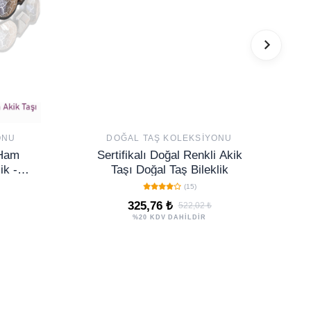
ONU
DOĞAL TAŞ KOLEKSIYONU
 Ham
Sertifikalı Doğal Renkli Akik
ik -
Taşı Doğal Taş Bileklik
(15)
325,76 ₺
522,02 ₺
%20 KDV DAHİLDİR