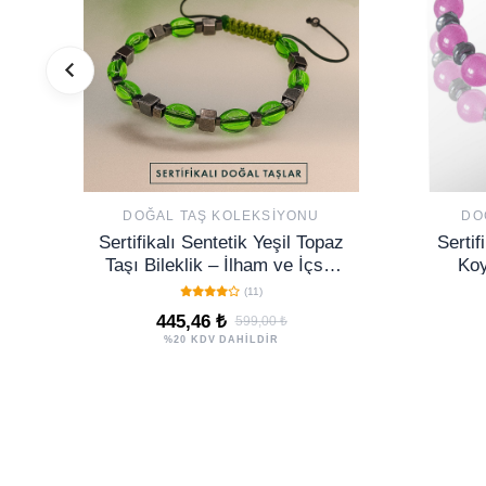
DOĞAL TAŞ KOLEKSIYONU
DO
Sertifikalı Sentetik Yeşil Topaz
Serti
Taşı Bileklik – İlham ve İçsel
Koy
Dönüşüm Enerjisi
(11)
445,46 ₺
599,00 ₺
%20 KDV DAHİLDİR