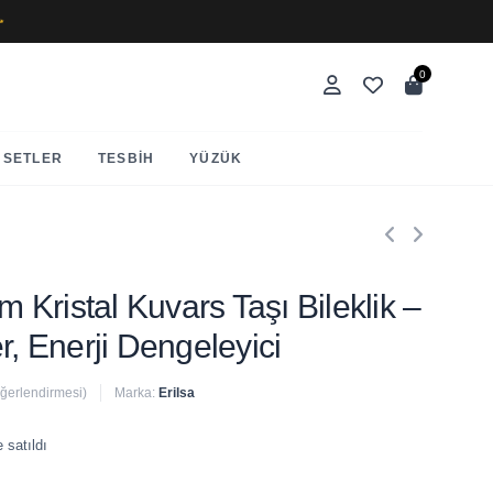
✨
0
SETLER
TESBIH
YÜZÜK
am Kristal Kuvars Taşı Bileklik –
r, Enerji Dengeleyici
eğerlendirmesi)
Marka:
Erilsa
 satıldı