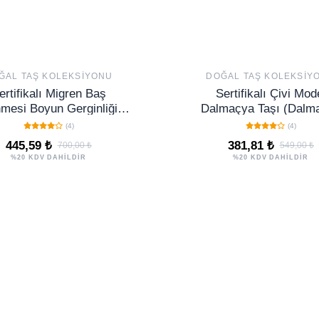
ĞAL TAŞ KOLEKSIYONU
DOĞAL TAŞ KOLEKSIY
ertifikalı Migren Baş
Sertifikalı Çivi Mod
mesi Boyun Gerginliği
Dalmaçya Taşı (Dalma
i Yüzüğü – Ham Ay Taşı
Jasper) Kolye – Mutl
(4)
(4)
Ayarlanabilir Rokoko
Denge ve Koruma Ta
445,59 ₺
381,81 ₺
700,00 ₺
549,00 ₺
%20 KDV DAHİLDİR
%20 KDV DAHİLDİR