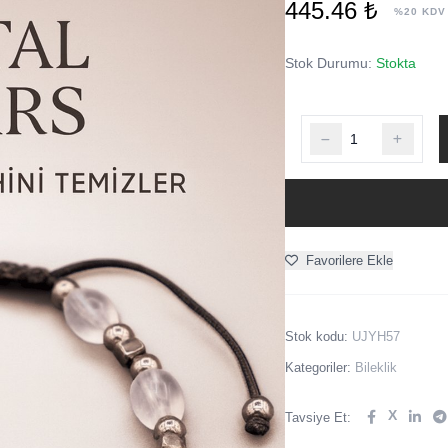
445.46 ₺
%20 KDV
Stok Durumu:
Stokta
Favorilere Ekle
Stok kodu:
UJYH57
Kategoriler:
Bileklik
X
Tavsiye Et: