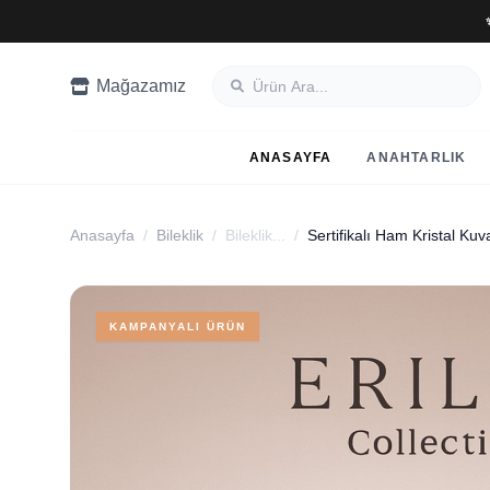
Mağazamız
ANASAYFA
ANAHTARLIK
Anasayfa
/
Bileklik
/
Bileklik...
/
KAMPANYALI ÜRÜN