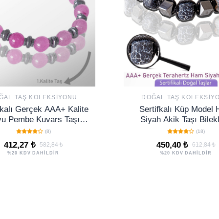
ĞAL TAŞ KOLEKSIYONU
DOĞAL TAŞ KOLEKSIY
fikalı Gerçek AAA+ Kalite
Sertifkalı Küp Model
u Pembe Kuvars Taşı
Siyah Akik Taşı Bilekl
Bileklik
Ayarlamalı
(8)
(18)
412,27 ₺
450,40 ₺
582,84 ₺
612,84 ₺
%20 KDV DAHİLDİR
%20 KDV DAHİLDİR