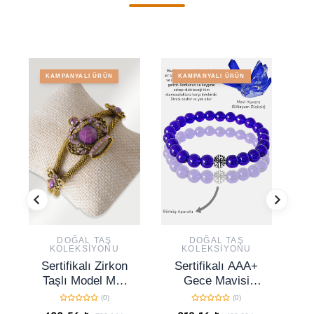
KAMPANYALI ÜRÜN
KAMPANYALI ÜRÜN
DOĞAL TAŞ
DOĞAL TAŞ
KOLEKSIYONU
KOLEKSIYONU
Sertifikalı Zirkon
Sertifikalı AAA+
Taşlı Model Mor
Gece Mavisi
Akik Taşı Bileklik
Kuvars Taşı
Ç
(0)
(0)
- Ayarlamalı
Bileklik - Gümüş
– Ma