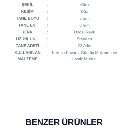
ŞEKİL
:
Küre
KESİM
:
Düz
TANE BOYU
:
8 mm
TANE ENİ
:
8 mm
RENK
:
Doğal Renk
UZUNLUK
:
Standart
TANE ADETİ
:
22 Adet
KULLANILAN
Kırmızı Kuvars, Gümüş Malzeme ve
:
MALZEME
Lastik Misina
BENZER ÜRÜNLER