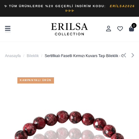
✨ TÜM ÜRÜNLERDE %20 GEÇERLI İNDIRIM KODU:
ERILSA2026
✨✨✨
0
Anasayfa
/
Bileklik
/
Sertifikalı Fasetli Kırmızı Kuvars Taşı Bileklik - Gümüş Ap
KAMPANYALI ÜRÜN