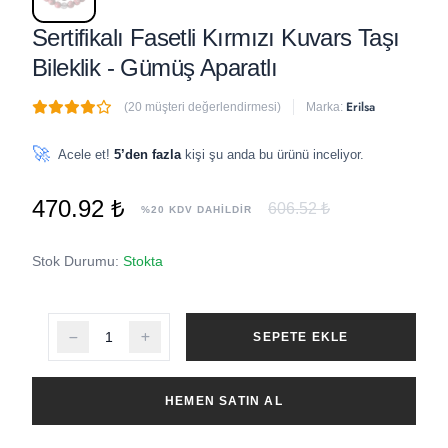
Sertifikalı Fasetli Kırmızı Kuvars Taşı
Bileklik - Gümüş Aparatlı
Erilsa
(20 müşteri değerlendirmesi)
Marka:
🔥
4 adet
son 1 saat içinde satıldı
🚀
Acele et!
5’den fazla
kişi şu anda bu ürünü inceliyor.
470.92 ₺
606.52 ₺
%20 KDV DAHİLDİR
Stok Durumu:
Stokta
SEPETE EKLE
HEMEN SATIN AL