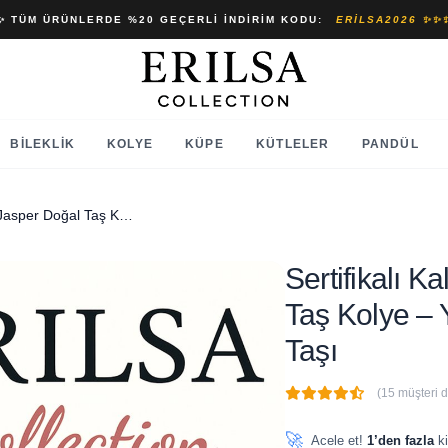
✨ TÜM ÜRÜNLERDE %20 GEÇERLI İNDIRIM KODU:
ERILSA2026 ✨✨
BILEKLIK
KOLYE
KÜPE
KÜTLELER
PANDÜL
Sertifikalı Kalp Model Zebra Jasper Doğal Taş Kolye – Yaşam Gücü İstikrar ve Denge Taşı
Sertifikalı 
Taş Kolye – 
Taşı
(15 müşteri 
🔥
7 adet
son 1 saat içinde
🚀
Acele et!
1’den fazla
ki