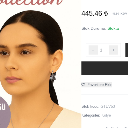
445.46 ₺
%20 KDV
Stok Durumu:
Stokta
Favorilere Ekle
Stok kodu:
GTEV53
Kategoriler:
Kolye