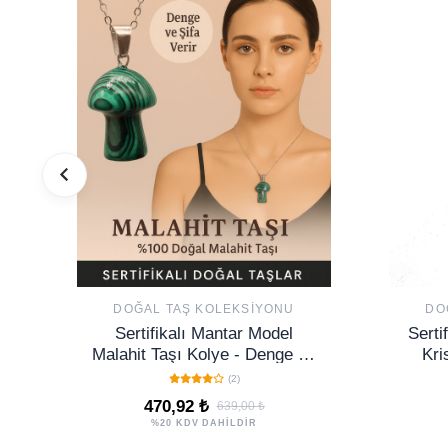
DOĞAL TAŞ KOLEKSIYONU
DO
Sertifikalı Mantar Model
Serti
Malahit Taşı Kolye - Denge ve
Kri
Şifa Veren Doğal Taş Kolye
Doğ
(2)
470,92 ₺
639,00 ₺
%20 KDV DAHİLDİR