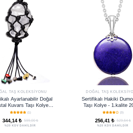
ĞAL TAŞ KOLEKSIYONU
DOĞAL TAŞ KOLEKSIY
fikalı Ayarlanabilir Doğal
Sertifikalı Hakiki Dumor
stal Kuvars Taşı Kolye
Taşı Kolye - 1.kalite
al Şeffaf Renk 65 cm
(1)
(3)
344,14 ₺
256,41 ₺
599,00 ₺
529,64 ₺
%20 KDV DAHİLDİR
%20 KDV DAHİLDİR