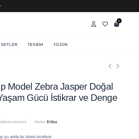
✨
0
SETLER
TESBIH
YÜZÜK
Kalp Model Zebra Jasper Doğal
Yaşam Gücü İstikrar ve Denge
değerlendirmesi)
Marka:
Erilsa
 satıldı
şi şu anda bu ürünü inceliyor.