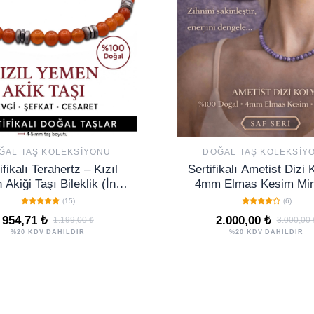
ĞAL TAŞ KOLEKSIYONU
DOĞAL TAŞ KOLEKSIY
ifikalı Terahertz – Kızıl
Sertifikalı Ametist Dizi 
Akiği Taşı Bileklik (İnce
4mm Elmas Kesim Min
 – Koruma, Kararlılık ve
Seri Doğal Taş Kolye 
(15)
(6)
Ruhsal Güç Taşı
954,71 ₺
2.000,00 ₺
1.199,00 ₺
3.000,00 
%20 KDV DAHİLDİR
%20 KDV DAHİLDİR