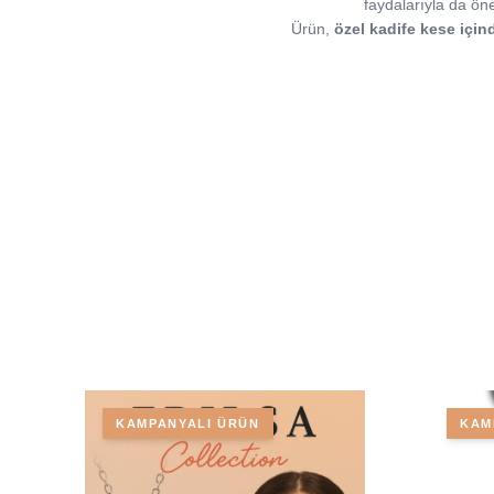
faydalarıyla da öne
Ürün,
özel kadife kese için
KAMPANYALI ÜRÜN
KAM