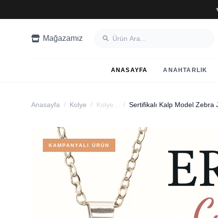
Mağazamız
ANASAYFA
ANAHTARLIK
Anasayfa
/
Kolye
/
Kolye...
/
KAMPANYALI ÜRÜN