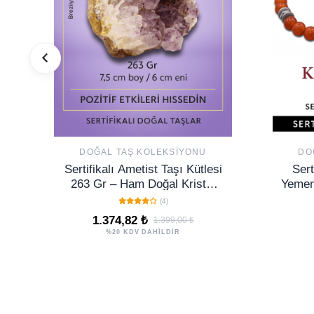
DOĞAL TAŞ KOLEKSIYONU
DO
Sertifikalı Ametist Taşı Kütlesi
Sert
263 Gr – Ham Doğal Kristal
Yemen 
Dekoratif Taş Parçası
Model)
(4)
1.374,82 ₺
1.399,00 ₺
%20 KDV DAHİLDİR