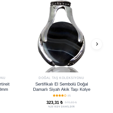
ONU
DOĞAL TAŞ KOLEKSIYONU
tireit
Sertifikalı El Sembolü Doğal
 20mm
Damarlı Siyah Akik Taşı Kolye
(4)
323,31 ₺
570,83 ₺
%20 KDV DAHİLDİR