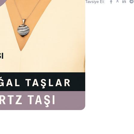
X
Tavsiye Et: