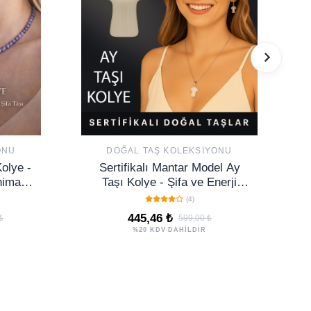
ONU
DOĞAL TAŞ KOLEKSIYONU
Kolye -
Sertifikalı Mantar Model Ay
imal
Taşı Kolye - Şifa ve Enerji
Kadın
Veren Doğal Taş Takı
(4)
445,46 ₺
₺
599,00 ₺
%20 KDV DAHİLDİR