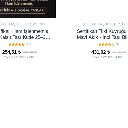
ĞAL TAŞ KOLEKSIYONU
DOĞAL TAŞ KOLEKSIY
ifikalı Ham İşlenmemiş
Sertifikalı Tilki Kuyruğ
Kalsit Taşı Kütle 25–30
Mavi Akik - İnci Taşı Bil
oğal – Canlandırma ve
Ayarlamalı
(24)
(9)
Denge Taşı
254,51 ₺
431,02 ₺
449,00 ₺
755,02 ₺
%20 KDV DAHİLDİR
%20 KDV DAHİLDİR