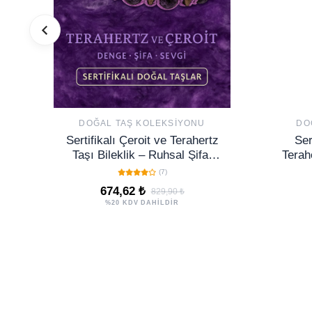
DOĞAL TAŞ KOLEKSIYONU
DO
Sertifikalı Çeroit ve Terahertz
Ser
Taşı Bileklik – Ruhsal Şifa,
Terah
Denge ve Sevgiyi Bileğinde
MM
(7)
Hisset
674,62 ₺
829,90 ₺
%20 KDV DAHİLDİR