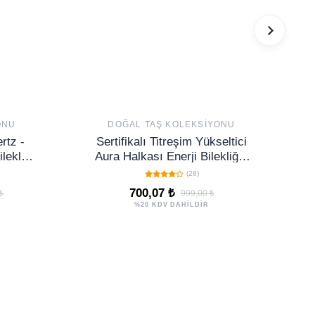
ONU
DOĞAL TAŞ KOLEKSIYONU
rtz -
Sertifikalı Titreşim Yükseltici
leklik
Aura Halkası Enerji Bilekliği -
k Taşı
Kırmızı Kuvars Kristali
(28)
Terahertz
700,07 ₺
₺
999,00 ₺
%20 KDV DAHİLDİR