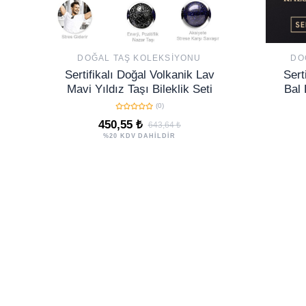
DOĞAL TAŞ KOLEKSIYONU
DO
Sertifikalı Doğal Volkanik Lav
Sert
Mavi Yıldız Taşı Bileklik Seti
Bal 
mm D
(0)
450,55 ₺
643,64 ₺
%20 KDV DAHİLDİR