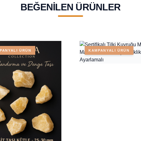
BEĞENILEN ÜRÜNLER
PANYALI ÜRÜN
KAMPANYALI ÜRÜN