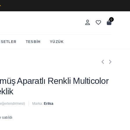
✨
0
SETLER
TESBIH
YÜZÜK
ümüş Aparatlı Renkli Multicolor
klik
değerlendirmesi)
Marka:
Erilsa
 satıldı