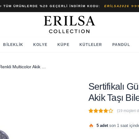
✨ TÜM ÜRÜNLERDE %20 GEÇERLI İNDIRIM KODU:
ERILSA2026 ✨✨
BILEKLIK
KOLYE
KÜPE
KÜTLELER
PANDÜL
Sertifikalı Gümüş Aparatlı Renkli Multicolor Akik Taşı Bileklik
Sertifikalı G
Akik Taşı Bile
(19 müşteri 
🔥
5 adet
son 1 saat içinde