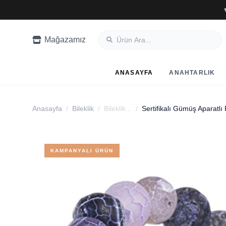
Mağazamız
ANASAYFA
ANAHTARLIK
Anasayfa
/
Bileklik
/
Bileklik...
/
KAMPANYALI ÜRÜN