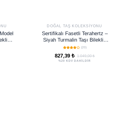
ONU
DOĞAL TAŞ KOLEKSIYONU
u Model
Sertifikalı Fasetli Terahertz –
eklik -
Siyah Turmalin Taşı Bileklik
(İnce Model) – Koruma,
(20)
Arınma ve Zihinsel Netlik Taşı
827,39 ₺
1.049,00 ₺
%20 KDV DAHİLDİR