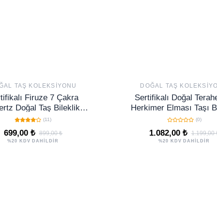
ĞAL TAŞ KOLEKSIYONU
DOĞAL TAŞ KOLEKSIY
tifikalı Firuze 7 Çakra
Sertifikalı Doğal Terahe
ertz Doğal Taş Bileklik 6
Herkimer Elması Taşı Bi
 Ayarlanabilir Model
4x4 mm - Arınma ve Işı
(11)
(0)
699,00 ₺
1.082,00 ₺
899,00 ₺
1.199,00 
%20 KDV DAHİLDİR
%20 KDV DAHİLDİR