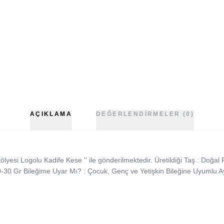
AÇIKLAMA
DEĞERLENDIRMELER (0)
lyesi Logolu Kadife Kese '' ile gönderilmektedir. Üretildiği Taş : Doğa
20-30 Gr Bileğime Uyar Mı? : Çocuk, Genç ve Yetişkin Bileğine Uyumlu Ay