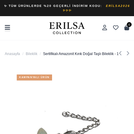
✨ TÜM ÜRÜNLERDE %20 GEÇERLI İNDIRIM KODU:
ERILSA2026
✨✨✨
0
Anasayfa
/
Bileklik
/
Sertifikalı Amazonit Kırık Doğal Taşlı Bileklik - 1.kalite
KAMPANYALI ÜRÜN