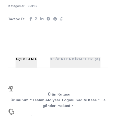
Kategoriler:
Bileklik
X
Tavsiye Et:
AÇIKLAMA
DEĞERLENDIRMELER (0)
Ürün Kutusu
Ürününüz
''
Tesbih Atölyesi
Logolu Kadife Kese
''
ile
gönderilmektedir.