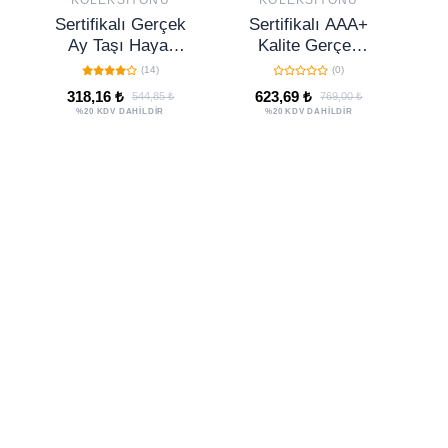
KOLEKSIYONU
KOLEKSIYONU
Sertifikalı Gerçek
Sertifikalı AAA+
Ay Taşı Hayat
Kalite Gerçek
Ağacı Kolye
Terahertz -
Y
(14)
(0)
Serpantin Taşı
K
318,16 ₺
623,69 ₺
544,85 ₺
769,00 ₺
Bileklik (Yılan)
%20 KDV DAHİLDİR
%20 KDV DAHİLDİR