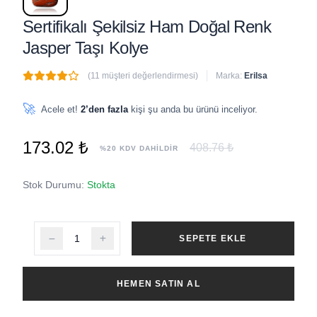
Sertifikalı Şekilsiz Ham Doğal Renk
Jasper Taşı Kolye
(11 müşteri değerlendirmesi)
Marka:
Erilsa
🔥
3 adet
son 1 saat içinde satıldı
🚀
Acele et!
2’den fazla
kişi şu anda bu ürünü inceliyor.
173.02 ₺
408.76 ₺
%20 KDV DAHİLDİR
Stok Durumu:
Stokta
SEPETE EKLE
HEMEN SATIN AL