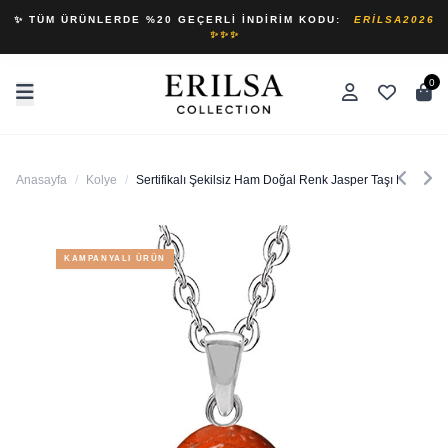
✨ TÜM ÜRÜNLERDE %20 GEÇERLI İNDIRIM KODU:
ERILSA2026
✨✨✨
0
Anasayfa
/
Kolye
/
Sertifikalı Şekilsiz Ham Doğal Renk Jasper Taşı Kolye
KAMPANYALI ÜRÜN