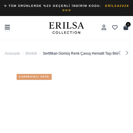
✨ TÜM ÜRÜNLERDE %20 GEÇERLI İNDIRIM KODU:
ERILSA2026
✨✨✨
0
Anasayfa
/
Bileklik
/
Sertifikalı Gümüş Renk Çavuş Hematit Taşı Bileklik
KAMPANYALI ÜRÜN