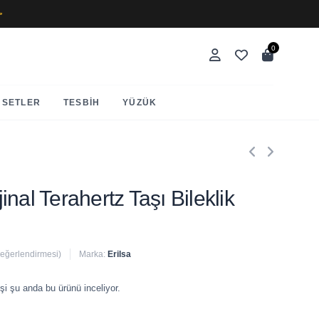
✨
0
SETLER
TESBIH
YÜZÜK
ijinal Terahertz Taşı Bileklik
değerlendirmesi)
Marka:
Erilsa
 satıldı
şi şu anda bu ürünü inceliyor.