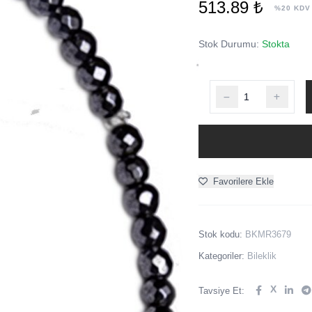
513.89 ₺
%20 KDV
Stok Durumu:
Stokta
Favorilere Ekle
Stok kodu:
BKMR3679
Kategoriler:
Bileklik
X
Tavsiye Et: