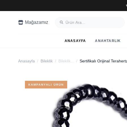
Mağazamız
ANASAYFA
ANAHTARLIK
Anasayfa
/
Bileklik
/
Bileklik...
/
Sertifikalı Orijinal Teraher
KAMPANYALI ÜRÜN