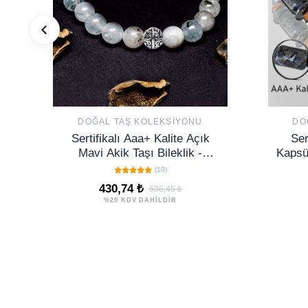
DOĞAL TAŞ KOLEKSIYONU
DO
Sertifikalı Aaa+ Kalite Açık
Ser
Mavi Akik Taşı Bileklik -
Kapsü
Gümüş Aparatlı
(10)
430,74 ₺
636,45 ₺
%20 KDV DAHİLDİR