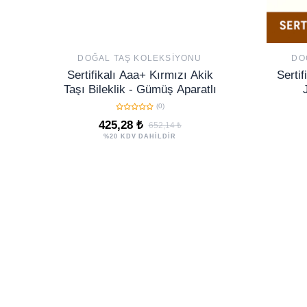
DOĞAL TAŞ KOLEKSIYONU
DO
Sertifikalı Aaa+ Kırmızı Akik
Sertif
Taşı Bileklik - Gümüş Aparatlı
Da
(0)
425,28 ₺
652,14 ₺
%20 KDV DAHİLDİR