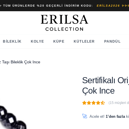
✨ TÜM ÜRÜNLERDE %20 GEÇERLI İNDIRIM KODU:
ERILSA2026 ✨✨
BILEKLIK
KOLYE
KÜPE
KÜTLELER
PANDÜL
tz Taşı Bileklik Çok Ince
Sertifikalı Or
Çok Ince
(15 müşteri 
🔥
7 adet
son 1 saat içinde
🚀
Acele et!
1’den fazla
ki