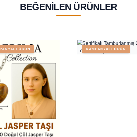
BEĞENILEN ÜRÜNLER
PANYALI ÜRÜN
KAMPANYALI ÜRÜN