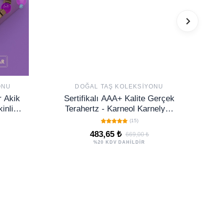
ONU
DOĞAL TAŞ KOLEKSIYONU
r Akik
Sertifikalı AAA+ Kalite Gerçek
kinlik
Terahertz - Karneol Karnelyan
Taşı
Akik Taşı Bileklik
(15)
483,65 ₺
669,00 ₺
%20 KDV DAHİLDİR