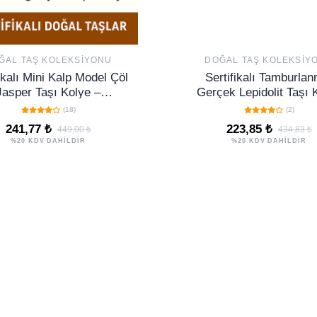
ĞAL TAŞ KOLEKSIYONU
DOĞAL TAŞ KOLEKSIY
ikalı Mini Kalp Model Çöl
Sertifikalı Tamburlan
Jasper Taşı Kolye –
Gerçek Lepidolit Taşı 
yanıklılık, Denge ve
(18)
(2)
Topraklanma Taşı
241,77 ₺
223,85 ₺
449,00 ₺
434,83 ₺
%20 KDV DAHİLDİR
%20 KDV DAHİLDİR