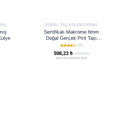
ONU
DOĞAL TAŞ KOLEKSIYONU
mış
Sertifikalı Makrome 6mm
Kolye
Doğal Gerçek Pirit Taşı
Bileklik - Ayarlamalı
(25)
598,23 ₺
699,00 ₺
%20 KDV DAHİLDİR