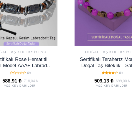
ĞAL TAŞ KOLEKSIYONU
DOĞAL TAŞ KOLEKSIY
tifikalı Rose Hematitli
Sertifikalı Terahertz Mo
l Model AAA+ Labradorit
Doğal Taş Bileklik - Sa
Taşı Bileklik
Koruma Enerji Denge 
(0)
(6)
588,91 ₺
509,13 ₺
718,04 ₺
699,00 ₺
%20 KDV DAHİLDİR
%20 KDV DAHİLDİR