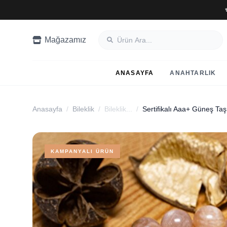
Mağazamız
ANASAYFA
ANAHTARLIK
Anasayfa
/
Bileklik
/
Bileklik...
/
KAMPANYALI ÜRÜN