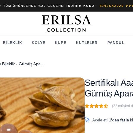
✨ TÜM ÜRÜNLERDE %20 GEÇERLI İNDIRIM KODU:
ERILSA2026 ✨✨
BILEKLIK
KOLYE
KÜPE
KÜTLELER
PANDÜL
Sertifikalı Aaa+ Güneş Taşı Bileklik - Gümüş Aparatlı
Sertifikalı A
Gümüş Apara
(22 müşteri 
🔥
8 adet
son 1 saat içinde
🚀
Acele et!
1’den fazla
ki