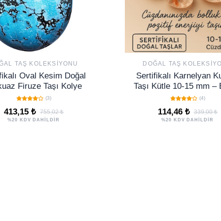
ĞAL TAŞ KOLEKSIYONU
DOĞAL TAŞ KOLEKSIY
ifikalı Oval Kesim Doğal
Sertifikalı Karnelyan K
kuaz Firuze Taşı Kolye
Taşı Kütle 10-15 mm – 
Neşe ve Motivasyon 
(3)
(4)
413,15 ₺
114,46 ₺
755,02 ₺
339,00 ₺
%20 KDV DAHİLDİR
%20 KDV DAHİLDİR