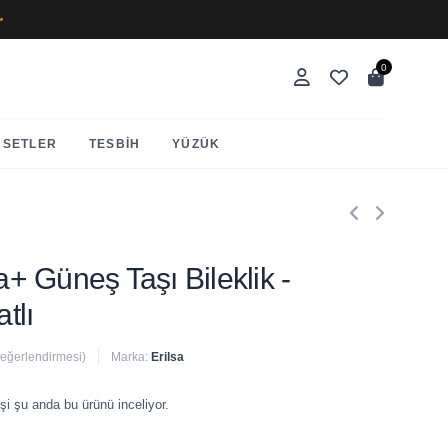
✨
0
SETLER
TESBIH
YÜZÜK
aa+ Güneş Taşı Bileklik -
tlı
değerlendirmesi)
Marka:
Erilsa
 satıldı
şi şu anda bu ürünü inceliyor.