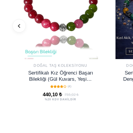
DOĞAL TAŞ KOLEKSIYONU
DO
Sertifikalı Kız Öğrenci Başarı
Ser
Bilekliği (Gül Kuvars, Yeşim,
Deng
Yakut Taşı)
Yeşi
(4)
440,10 ₺
755,02 ₺
%20 KDV DAHİLDİR