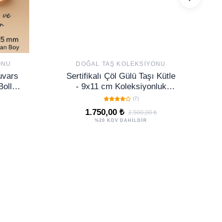
ONU
DOĞAL TAŞ KOLEKSIYONU
uvars
Sertifikalı Çöl Gülü Taşı Kütle
Bolluk
- 9x11 cm Koleksiyonluk
Taşı
Doğal Jips Kütle Tek Parça
(7)
1.750,00 ₺
2.500,00 ₺
%20 KDV DAHİLDİR