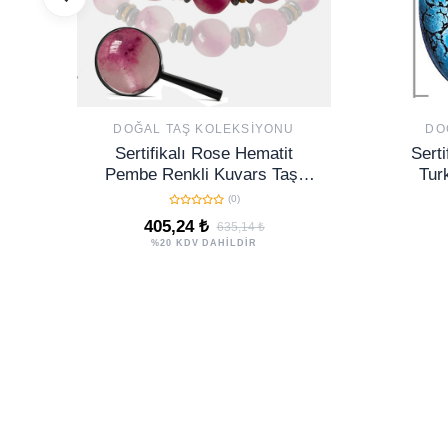
DOĞAL TAŞ KOLEKSIYONU
DO
Sertifikalı Rose Hematit
Sert
Pembe Renkli Kuvars Taşı
Tur
Bileklik - Ayarlamalı
(0)
405,24 ₺
635,14 ₺
%20 KDV DAHİLDİR