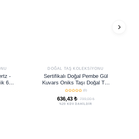
ONU
DOĞAL TAŞ KOLEKSIYONU
rtz -
Sertifikalı Doğal Pembe Gül
ik 6x6
Kuvars Oniks Taşı Doğal Taş
Taşı
Bileklik Seti
(0)
636,43 ₺
799,00 ₺
%20 KDV DAHİLDİR