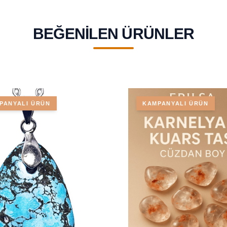
BEĞENILEN ÜRÜNLER
PANYALI ÜRÜN
KAMPANYALI ÜRÜN