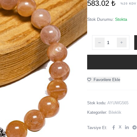
583.02 ₺
%20 KDV
Stok Durumu:
Stokta
Favorilere Ekle
Stok kodu:
AYUWG565
Kategoriler:
Bileklik
X
Tavsiye Et: