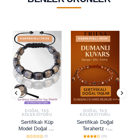
KAMPANYALI ÜRÜN
KAMPANYALI ÜRÜN
DOĞAL TAŞ
DOĞAL TAŞ
KOLEKSIYONU
KOLEKSIYONU
Sertifikalı Küp
Sertifikalı Doğal
S
Model Doğal Gri
Terahertz -
K
Çizgili Akik Taşı
Dumanlı Kuvars
Do
(0)
(26)