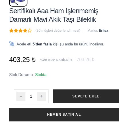
Sertifikalı Aaa Ham Işlenmemiş
Damarlı Mavi Akik Taşı Bileklik
(20 müşteri değerlendirmesi)
Marka:
Erilsa
🔥
4 adet
son 1 saat içinde satıldı
🚀
Acele et!
5’den fazla
kişi şu anda bu ürünü inceliyor.
403.25 ₺
703.26 ₺
%20 KDV DAHİLDİR
Stok Durumu:
Stokta
SEPETE EKLE
HEMEN SATIN AL