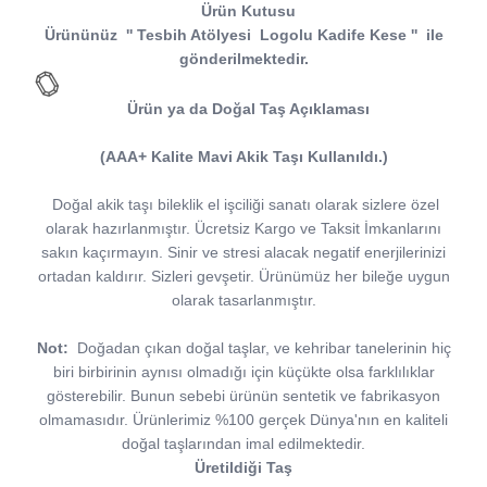
Ürün Kutusu
Ürününüz
''
Tesbih Atölyesi
Logolu Kadife Kese
''
ile
gönderilmektedir.
Ürün ya da Doğal Taş Açıklaması
(AAA+ Kalite Mavi Akik Taşı Kullanıldı.)
Doğal akik taşı bileklik el işciliği sanatı olarak sizlere özel
olarak hazırlanmıştır. Ücretsiz Kargo ve Taksit İmkanlarını
sakın kaçırmayın. Sinir ve stresi alacak negatif enerjilerinizi
ortadan kaldırır. Sizleri gevşetir. Ürünümüz her bileğe uygun
olarak tasarlanmıştır.
Not:
Doğadan çıkan doğal taşlar, ve kehribar tanelerinin hiç
biri birbirinin aynısı olmadığı için küçükte olsa farklılıklar
gösterebilir. Bunun sebebi ürünün sentetik ve fabrikasyon
olmamasıdır. Ürünlerimiz %100 gerçek Dünya'nın en kaliteli
doğal taşlarından imal edilmektedir.
Üretildiği Taş