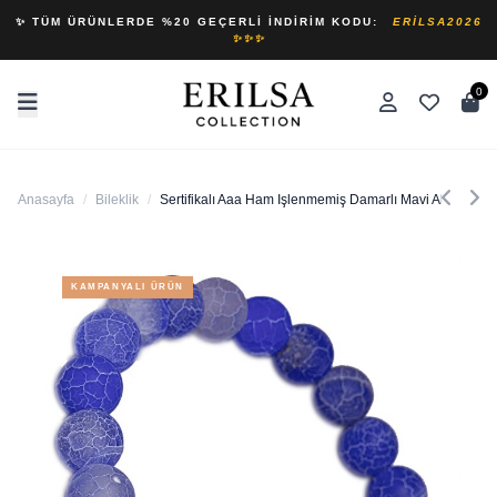
✨ TÜM ÜRÜNLERDE %20 GEÇERLI İNDIRIM KODU:
ERILSA2026
✨✨✨
0
Anasayfa
/
Bileklik
/
Sertifikalı Aaa Ham Işlenmemiş Damarlı Mavi Akik Taşı Bi
KAMPANYALI ÜRÜN