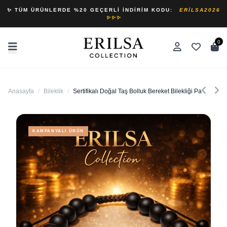
✨ TÜM ÜRÜNLERDE %20 GEÇERLI İNDIRIM KODU:
ERILSA2026
✨✨✨
0
Anasayfa
/
Bileklik
/
Sertifikalı Doğal Taş Bolluk Bereket Bilekliği Para Enerji
KAMPANYALI ÜRÜN