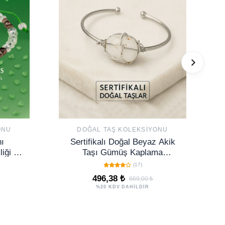
ONU
DOĞAL TAŞ KOLEKSIYONU
nı
Sertifikalı Doğal Beyaz Akik
liği –
Taşı Gümüş Kaplama
 ve
Ayarlanabilir Bileklik – Saflık
(17)
4 mm
ve Denge
496,38 ₺
669,00 ₺
%20 KDV DAHİLDİR