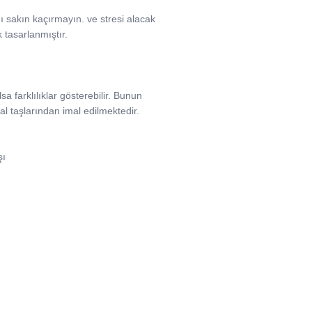
ını sakın kaçırmayın. ve stresi alacak
k tasarlanmıştır.
a farklılıklar gösterebilir. Bunun
l taşlarından imal edilmektedir.
şı