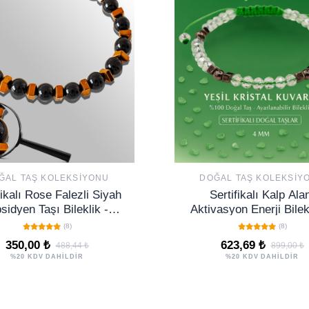
ĞAL TAŞ KOLEKSIYONU
DOĞAL TAŞ KOLEKSIY
fikalı Rose Falezli Siyah
Sertifikalı Kalp Ala
sidyen Taşı Bileklik -
Aktivasyon Enerji Bilek
Ayarlamalı
Yeşil Kristal Kuvars
(8)
(8)
Terahertz Doğal Taş 
350,00 ₺
623,69 ₺
488,44 ₺
899,00 ₺
%20 KDV DAHİLDİR
%20 KDV DAHİLDİR