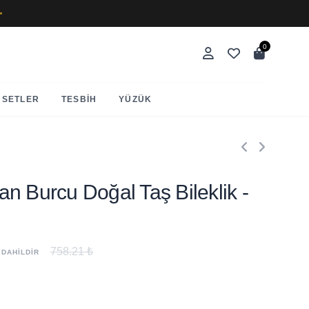
✨
0
SETLER
TESBIH
YÜZÜK
slan Burcu Doğal Taş Bileklik -
758.21 ₺
 DAHİLDİR