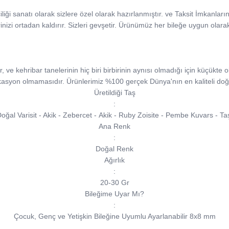
iliği sanatı olarak sizlere özel olarak hazırlanmıştır. ve Taksit İmkanlar
rinizi ortadan kaldırır. Sizleri gevşetir. Ürünümüz her bileğe uygun olara
e kehribar tanelerinin hiç biri birbirinin aynısı olmadığı için küçükte ols
kasyon olmamasıdır. Ürünlerimiz %100 gerçek Dünya'nın en kaliteli doğa
Üretildiği Taş
:
oğal Varisit - Akik - Zebercet - Akik - Ruby Zoisite - Pembe Kuvars - Ta
Ana Renk
:
Doğal Renk
Ağırlık
:
20-30 Gr
Bileğime Uyar Mı?
:
Çocuk, Genç ve Yetişkin Bileğine Uyumlu Ayarlanabilir 8x8 mm