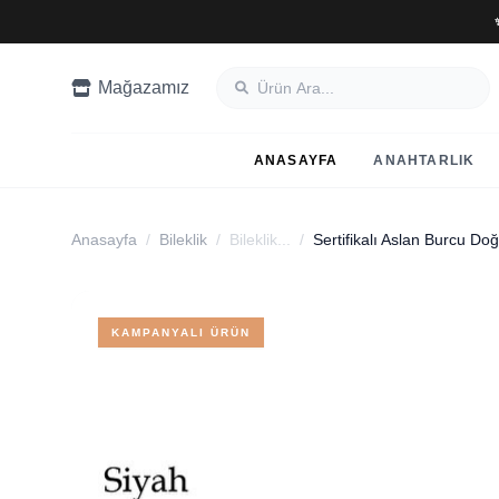
Mağazamız
ANASAYFA
ANAHTARLIK
Anasayfa
/
Bileklik
/
Bileklik...
/
KAMPANYALI ÜRÜN