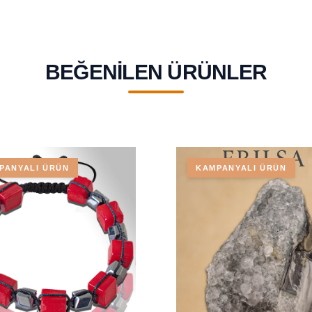
BEĞENILEN ÜRÜNLER
PANYALI ÜRÜN
KAMPANYALI ÜRÜN