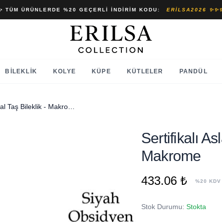
✨ TÜM ÜRÜNLERDE %20 GEÇERLI İNDIRIM KODU:
ERILSA2026 ✨✨
BILEKLIK
KOLYE
KÜPE
KÜTLELER
PANDÜL
Sertifikalı Aslan Burcu Doğal Taş Bileklik - Makrome
Sertifikalı A
Makrome
433.06 ₺
%20 KDV
Stok Durumu:
Stokta