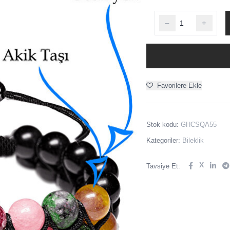
Favorilere Ekle
Stok kodu:
GHCSQA55
Kategoriler:
Bileklik
X
Tavsiye Et: