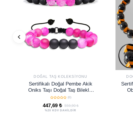
DOĞAL TAŞ KOLEKSIYONU
DO
Sertifikalı Doğal Pembe Akik
Serti
Oniks Taşı Doğal Taş Bileklik
Ob
Seti
(0)
447,69 ₺
559,90 ₺
%20 KDV DAHİLDİR