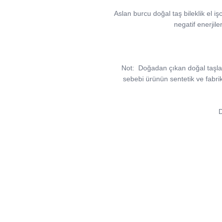
Aslan burcu doğal taş bileklik el işc
negatif enerjile
Not:
Doğadan çıkan doğal taşlar, v
sebebi ürünün sentetik ve fabri
D