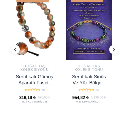
DOĞAL TAŞ
DOĞAL TAŞ
KOLEKSIYONU
KOLEKSIYONU
Sertifikalı Gümüş
Sertifikalı Sinüs
Se
Aparatlı Fasetli
Ve Yüz Bölgesi
Te
Doğal Renkli
Denge Enerji
- 
(0)
(0)
Kuvars Taşı
Bilekliği – Yeşim
316,18 ₺
954,82 ₺
595,65 ₺
1.199,00 ₺
Bileklik
Yakut Ve
%20 KDV DAHİLDİR
%20 KDV DAHİLDİR
Terahertz 6 Mm
Doğal Taş