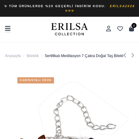
✨ TÜM ÜRÜNLERDE %20 GEÇERLI İNDIRIM KODU:
ERILSA2026
✨✨✨
0
Anasayfa
/
Bileklik
/
Sertifikalı Meditasyon 7 Çakra Doğal Taş Bileklik - Jasp
KAMPANYALI ÜRÜN