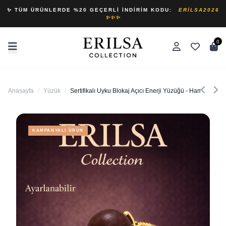
✨ TÜM ÜRÜNLERDE %20 GEÇERLI İNDIRIM KODU:
ERILSA2026
✨✨✨
0
Anasayfa
/
Yüzük
/
Sertifikalı Uyku Blokaj Açıcı Enerji Yüzüğü - Ham Bronzit
KAMPANYALI ÜRÜN