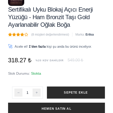
Sertifikalı Uyku Blokaj Açıcı Enerji
Yüzüğü - Ham Bronzit Taşı Gold
Ayarlanabilir Oğlak Boğa
(8 müşteri değerlendirmesi)
Marka:
Erilsa
🔥
4 adet
son 1 saat içinde satıldı
🚀
Acele et!
1’den fazla
kişi şu anda bu ürünü inceliyor.
318.27 ₺
549.00 ₺
%20 KDV DAHİLDİR
Stok Durumu:
Stokta
SEPETE EKLE
HEMEN SATIN AL