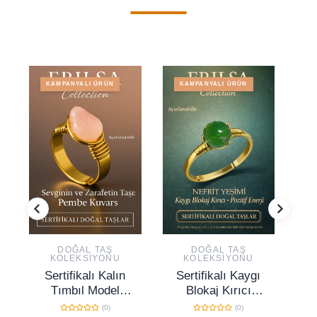
KAMPANYALI ÜRÜN
KAMPANYALI ÜRÜN
DOĞAL TAŞ
DOĞAL TAŞ
KOLEKSIYONU
KOLEKSIYONU
Sertifikalı Kalın
Sertifikalı Kaygı
Tımbıl Model
Blokaj Kırıcı
Pembe Kuvars
Enerji Yüzüğü –
T
(0)
(0)