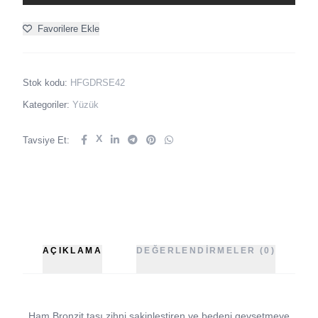
Favorilere Ekle
Stok kodu:
HFGDRSE42
Kategoriler:
Yüzük
X
Tavsiye Et:
AÇIKLAMA
DEĞERLENDIRMELER (0)
Ham Bronzit taşı zihni sakinleştiren ve bedeni gevşetmeye