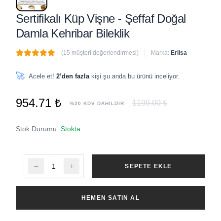
Sertifikalı Küp Vişne - Şeffaf Doğal
Damla Kehribar Bileklik
(15 müşteri değerlendirmesi)
Marka:
Erilsa
🔥
5 adet
son 1 saat içinde satıldı
🚀
Acele et!
2’den fazla
kişi şu anda bu ürünü inceliyor.
954.71 ₺
1199.00 ₺
%20 KDV DAHİLDİR
Stok Durumu:
Stokta
SEPETE EKLE
HEMEN SATIN AL