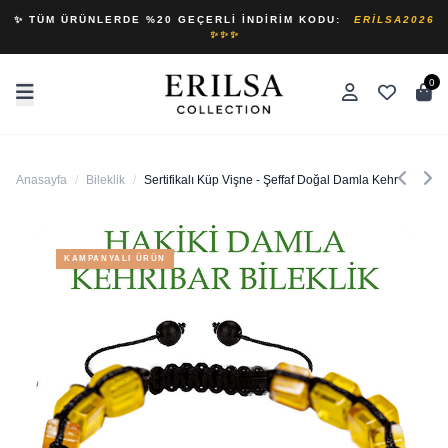
✨ TÜM ÜRÜNLERDE %20 GEÇERLI İNDIRIM KODU:
ERILSA2026
✨✨✨
0
Anasayfa
/
Bileklik
/
Sertifikalı Küp Vişne - Şeffaf Doğal Damla Kehribar Bilek
KAMPANYALI ÜRÜN