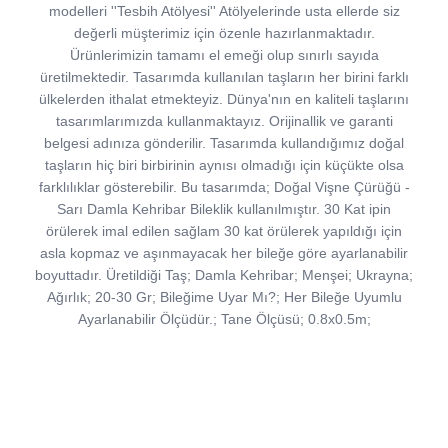
modelleri ''Tesbih Atölyesi'' Atölyelerinde usta ellerde siz
değerli müşterimiz için özenle hazırlanmaktadır.
Ürünlerimizin tamamı el emeği olup sınırlı sayıda
üretilmektedir. Tasarımda kullanılan taşların her birini farklı
ülkelerden ithalat etmekteyiz. Dünya'nın en kaliteli taşlarını
tasarımlarımızda kullanmaktayız. Orijinallik ve garanti
belgesi adınıza gönderilir. Tasarımda kullandığımız doğal
taşların hiç biri birbirinin aynısı olmadığı için küçükte olsa
farklılıklar gösterebilir. Bu tasarımda; Doğal Vişne Çürüğü -
Sarı Damla Kehribar Bileklik kullanılmıştır. 30 Kat ipin
örülerek imal edilen sağlam 30 kat örülerek yapıldığı için
asla kopmaz ve aşınmayacak her bileğe göre ayarlanabilir
boyuttadır. Üretildiği Taş; Damla Kehribar; Menşei; Ukrayna;
Ağırlık; 20-30 Gr; Bileğime Uyar Mı?; Her Bileğe Uyumlu
Ayarlanabilir Ölçüdür.; Tane Ölçüsü; 0.8x0.5m;