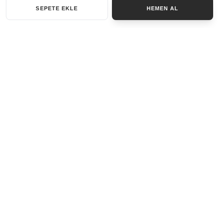
SEPETE EKLE
HEMEN AL
KATEGORILER
AKSESUAR SET
ANAHTARLIK
BILEKLIK
GENEL
KOLYE