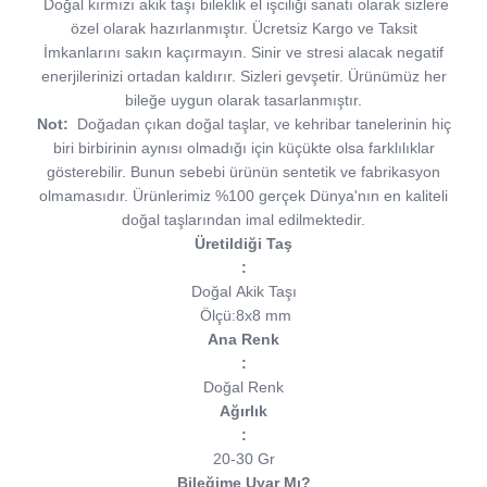
Doğal kırmızı akik taşı bileklik el işciliği sanatı olarak sizlere
özel olarak hazırlanmıştır. Ücretsiz Kargo ve Taksit
İmkanlarını sakın kaçırmayın. Sinir ve stresi alacak negatif
enerjilerinizi ortadan kaldırır. Sizleri gevşetir. Ürünümüz her
bileğe uygun olarak tasarlanmıştır.
Not:
Doğadan çıkan doğal taşlar, ve kehribar tanelerinin hiç
biri birbirinin aynısı olmadığı için küçükte olsa farklılıklar
gösterebilir. Bunun sebebi ürünün sentetik ve fabrikasyon
olmamasıdır. Ürünlerimiz %100 gerçek Dünya'nın en kaliteli
doğal taşlarından imal edilmektedir.
Üretildiği Taş
:
Doğal Akik Taşı
Ölçü:8x8 mm
Ana Renk
:
Doğal Renk
Ağırlık
:
20-30 Gr
Bileğime Uyar Mı?