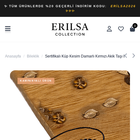
✨ TÜM ÜRÜNLERDE %20 GEÇERLI İNDIRIM KODU:
ERILSA2026
✨✨✨
0
Anasayfa
/
Bileklik
/
Sertifikalı Küp Kesim Damarlı Kırmızı Akik Taşı Bileklik
KAMPANYALI ÜRÜN