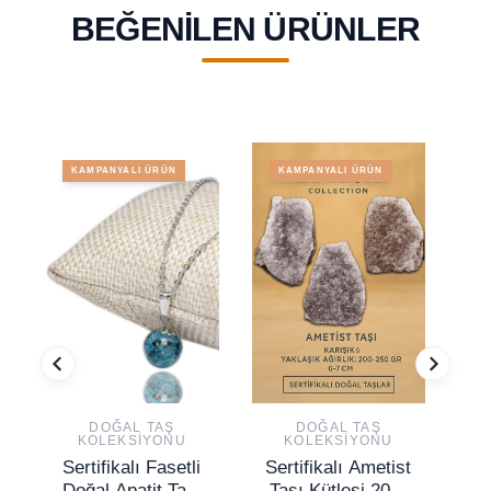
BEĞENILEN ÜRÜNLER
KAMPANYALI ÜRÜN
KAMPANYALI ÜRÜN
DOĞAL TAŞ
DOĞAL TAŞ
KOLEKSIYONU
KOLEKSIYONU
Sertifikalı Fasetli
Sertifikalı Ametist
Doğal Apatit Taşı
Taşı Kütlesi 200-