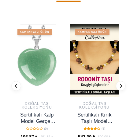
KAMPANYALI ÜRÜN
KAMPANYALI ÜRÜN
DOĞAL TAŞ
DOĞAL TAŞ
KOLEKSIYONU
KOLEKSIYONU
Sertifikalı Kalp
Sertifikalı Kırık
S
Model Gerçek
Taşlı Model
Ta
Aventurin Taşı
Rodonit Taşı
(0)
(8)
Kolye
Kolye – Koruyucu
195,87 ₺
547,30 ₺
491,81 ₺
699,00 ₺