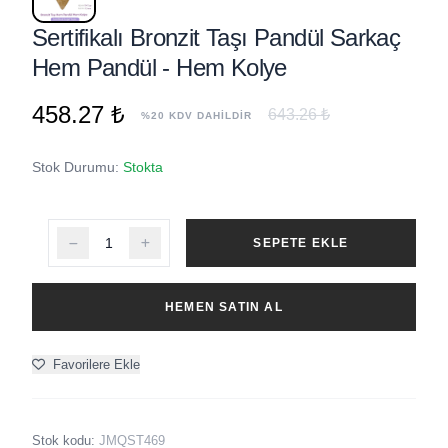
Sertifikalı Bronzit Taşı Pandül Sarkaç
Hem Pandül - Hem Kolye
458.27 ₺
643.26 ₺
%20 KDV DAHİLDİR
Stok Durumu:
Stokta
SEPETE EKLE
HEMEN SATIN AL
Favorilere Ekle
Stok kodu:
JMQST469