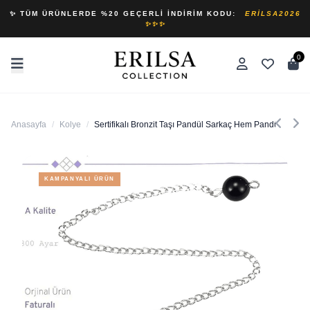
✨ TÜM ÜRÜNLERDE %20 GEÇERLI İNDIRIM KODU:
ERILSA2026
✨✨✨
0
Anasayfa
/
Kolye
/
Sertifikalı Bronzit Taşı Pandül Sarkaç Hem Pandül - Hem
KAMPANYALI ÜRÜN