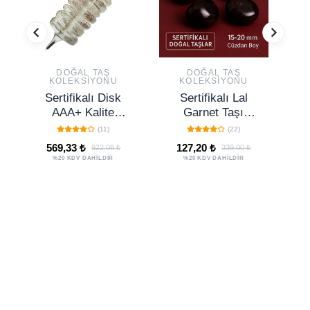
DOĞAL TAŞ
DOĞAL TAŞ
KOLEKSIYONU
KOLEKSIYONU
Sertifikalı Disk
Sertifikalı Lal
AAA+ Kalite
Garnet Taşı
Kristal Kuvars
Cüzdan Boy 15–
(11)
(22)
Taşı Pandül -
20 mm – Tutku ve
569,33 ₺
127,20 ₺
922,08 ₺
339,00 ₺
Sarkaç
Enerji Taşı
%20 KDV DAHİLDİR
%20 KDV DAHİLDİR