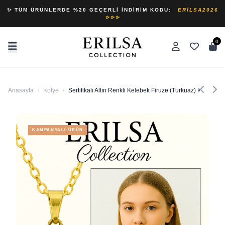
✨ TÜM ÜRÜNLERDE %20 GEÇERLI İNDIRIM KODU:
ERILSA2026
✨✨✨
0
Anasayfa
/
Kolye
/
Sertifikalı Altın Renkli Kelebek Firuze (Turkuaz) Kolye 
KAMPANYALI ÜRÜN