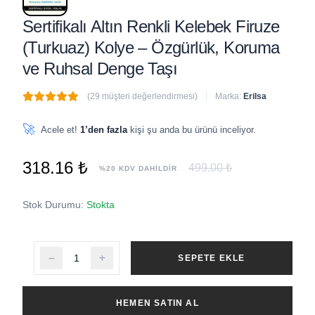
Sertifikalı Altın Renkli Kelebek Firuze
(Turkuaz) Kolye – Özgürlük, Koruma
ve Ruhsal Denge Taşı
(29 müşteri değerlendirmesi)
Marka:
Erilsa
🔥
3 adet
son 1 saat içinde satıldı
🚀
Acele et!
1’den fazla
kişi şu anda bu ürünü inceliyor.
318.16 ₺
499.00 ₺
%20 KDV DAHİLDİR
Stok Durumu:
Stokta
SEPETE EKLE
HEMEN SATIN AL