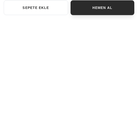
SEPETE EKLE
HEMEN AL
KATEGORILER
AKSESUAR SET
ANAHTARLIK
BILEKLIK
GENEL
KOLYE