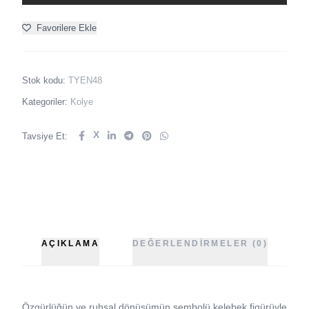
Favorilere Ekle
Stok kodu:
TYEN48
Kategoriler:
Kolye
X
Tavsiye Et:
AÇIKLAMA
DEĞERLENDIRMELER (0)
Özgürlüğün ve ruhsal dönüşümün sembolü kelebek figürüyle