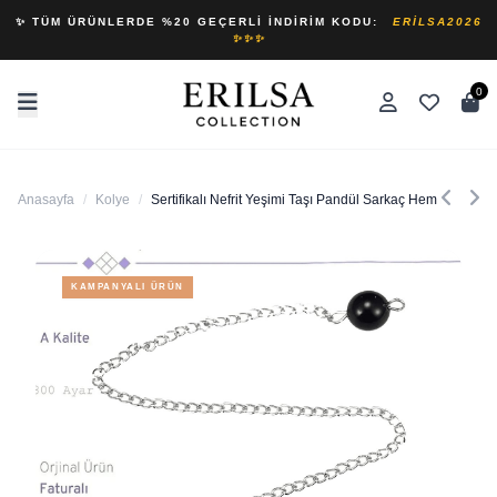
✨ TÜM ÜRÜNLERDE %20 GEÇERLI İNDIRIM KODU:
ERILSA2026
✨✨✨
0
Anasayfa
/
Kolye
/
Sertifikalı Nefrit Yeşimi Taşı Pandül Sarkaç Hem Pandül 
KAMPANYALI ÜRÜN