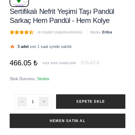
Sertifikalı Nefrit Yeşimi Taşı Pandül
Sarkaç Hem Pandül - Hem Kolye
(4 müşteri değerlendirmesi)
Marka:
Erilsa
🔥
3 adet
son 1 saat içinde satıldı
466.05 ₺
575.67 ₺
%20 KDV DAHİLDİR
Stok Durumu:
Stokta
SEPETE EKLE
HEMEN SATIN AL