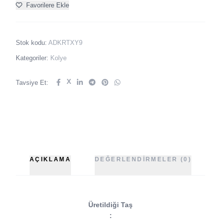
Favorilere Ekle
Stok kodu:
ADKRTXY9
Kategoriler:
Kolye
X
Tavsiye Et:
AÇIKLAMA
DEĞERLENDIRMELER (0)
Üretildiği Taş
: