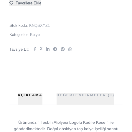
Favorilere Ekle
Stok kodu:
KNQSXYZ1
Kategoriler:
Kolye
X
Tavsiye Et:
AÇIKLAMA
DEĞERLENDIRMELER (0)
Ürününüz '' Tesbih Atölyesi Logolu Kadife Kese '' ile
gönderilmektedir. Doğal obsidyen taş kolye işciliği sanatı