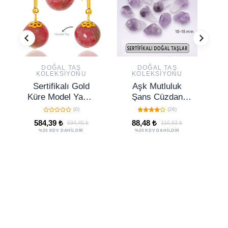
DOĞAL TAŞ
DOĞAL TAŞ
KOLEKSIYONU
KOLEKSIYONU
Sertifikalı Gold
Aşk Mutluluk
S
Küre Model Yakut
Şans Cüzdan
Taşı Kolye ve
Taşı Doğal
(0)
(26)
Küpe Seti -
Sertifikalı Ametist
584,39 ₺
88,48 ₺
694,45 ₺
316,83 ₺
Gümüş Aparatlı
Taşı Kütle
%20 KDV DAHİLDİR
%20 KDV DAHİLDİR