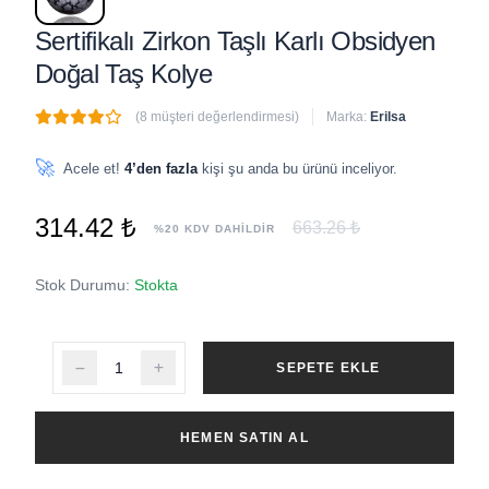
Sertifikalı Zirkon Taşlı Karlı Obsidyen
Doğal Taş Kolye
(8 müşteri değerlendirmesi)
Marka:
Erilsa
🔥
4 adet
son 1 saat içinde satıldı
🚀
Acele et!
4’den fazla
kişi şu anda bu ürünü inceliyor.
314.42 ₺
663.26 ₺
%20 KDV DAHİLDİR
Stok Durumu:
Stokta
SEPETE EKLE
HEMEN SATIN AL