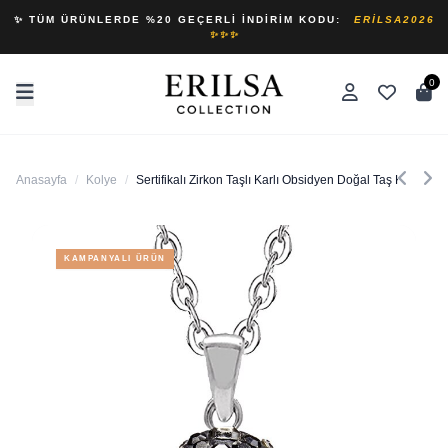
✨ TÜM ÜRÜNLERDE %20 GEÇERLI İNDIRIM KODU:
ERILSA2026
✨✨✨
0
Anasayfa
/
Kolye
/
Sertifikalı Zirkon Taşlı Karlı Obsidyen Doğal Taş Kolye
KAMPANYALI ÜRÜN