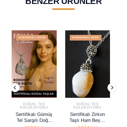
BENZER ÜRÜNLER
KAMPANYALI ÜRÜN
KAMPANYALI ÜRÜN
DOĞAL TAŞ
DOĞAL TAŞ
KOLEKSIYONU
KOLEKSIYONU
Sertifikalı Gümüş
Sertifikalı Zirkon
S
Tel Sargılı Doğal
Taşlı Ham Beyaz
Rodonit Taşı
- Sarı Akik Taşı